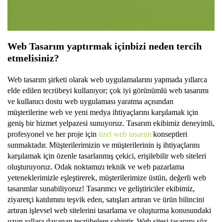
Web Tasarım yaptırmak için
bizi
neden tercih
etmelisiniz?
Web tasarım şirketi olarak web uygulamalarını yapmada yıllarca
elde edilen tecrübeyi kullanıyor; çok iyi görünümlü web tasarımı
ve kullanıcı dostu web uygulaması yaratma açısından
müşterilerine web ve yeni medya ihtiyaçlarını karşılamak için
geniş bir hizmet yelpazesi sunuyoruz. Tasarım ekibimiz deneyimli,
profesyonel ve her proje için
özel web tasarım
konseptleri
sunmaktadır. Müşterilerimizin ve müşterilerinin iş ihtiyaçlarını
karşılamak için özenle tasarlanmış çekici, erişilebilir web siteleri
oluşturuyoruz. Odak noktamızı teknik ve web pazarlama
yeteneklerimizle eşleştirerek, müşterilerimize üstün, değerli web
tasarımlar sunabiliyoruz! Tasarımcı ve geliştiriciler ekibimiz,
ziyaretçi katılımını teşvik eden, satışları artıran ve ürün bilincini
artıran işlevsel web sitelerini tasarlama ve oluşturma konusundaki
uzun yıllara dayanan tecrübelere sahiptir. Web sitesi tasarımı söz