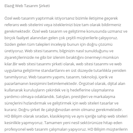
Elazığ Web Tasarım Şirketi
Özel web tasarım yaptırmak istiyorsanız bizimle iletişime geçerek
referans web sitelerini veya isteklerinizi bize tam olarak bildirmeniz
gerekmektedir. Özel web tasarım ve geliştirme konusunda uzmanız ve
birçok faaliyet alanından gelen çok çeşitli müşterilerle çalışıyoruz.
Sizden gelen tüm talepleri inceleyip bunun için doğru çözümü
üretiyoruz. Web sitesi tasarımı, bilginizin nasıl sunulduğunu ve
ziyaretçilerinizde ne gibi bir izlenim bıraktığını önermeyi mümkün
kılar.Bir web sitesi tasarımı şirketi olarak, web sitesi tasarımı ve web
uygulama geliştirme standartlarını en üst düzeyde tutarlılıkla yeniden
tanımlıyoruz. Web tasarımı yapımı, tasarım, teknoloji, içerik ve
pazarlamanın kesişimini betimlemektedir. Örgütsel olarak, dijital alan
kullanarak kuruluşların çekirdek ve iş hedeflerine ulaşmalarına
yardımcı olmaya odaklandık. Satışları, prestijleri ve markalaşma
süreçlerini hızlandırmak ve geliştirmek için web siteleri tasarlar ve
kurarız. Doğru şirket ile çalıştığınızdan emin olmanız gerekmektedir.
HD Bilişim olarak sıradan, klasikleşmiş ve aynı içeriğe sahip web siteleri
kesinlikle yapmıyoruz. Tamamen yeni nesil sektörünüze hitap eden
profesyonel web tasarım çalışmaları yapıyoruz. HD Bilişim müşterilerin