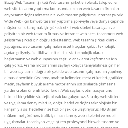
Elazığ Web Tasarım Şirketi Web tasarım şirketleri olarak, talep edilen
web site tasarımı yaptırma konusunda uzman web tasarım firmaları
arıyorsanız doğru adrestesiniz. Web tasarım geliştirme, internet (World
Wide Web) için bir web tasarım yaptırma göreviyle veya dünya çapında
müşteriler ile tanışmak için yüksek etkili web siteleri tasarlayan ve
geliştiren bir web tasarım firması ve intranet web sitesi tasarımcısı web
geliştirme şirketi için doğru adrestesiniz. Web tasarım şirketi olarak
yaptığımız web tasarım çalışmaları estetik açıdan çekici, teknolojik
açıdan gelişmiş, özellikli web siteleri ile sizi teknolojik olarak
başlatmanın ve web dünyasının çeşitli olanaklarını keşfetmeniz için
çalışıyoruz. Arama motorlarının sayfayı kolayca tanıyabilmesi için her
bir web sayfasının doğru bir şekilde web tasarım çalışmasının yapılmış
olması önemlidir. Gezinme, anahtar kelimeler, meta etiketleri, grafikler,
metin, sayfanın büyük arama motorlarının üst sıralarda çıkmasına
yardımcı olan önemli faktörlerdir. Web sayfası optimizasyonunu
bilimsel bir şekilde stratejik olarak kurguluyoruz. Sıra dışı web siteleri
ve uygulama deneyimleri ile, doğru hedef ve doğru teknolojinin bir
karışımıyla sizi hedeflerinize hızlı bir şekilde ulaştırıyoruz. HD Bilişim
mükemmel görünen, trafik için hazırlanmış web sitelerini ve mobil
uygulamaları tasarlayan ve geliştiren profesyonel bir web tasarım ve