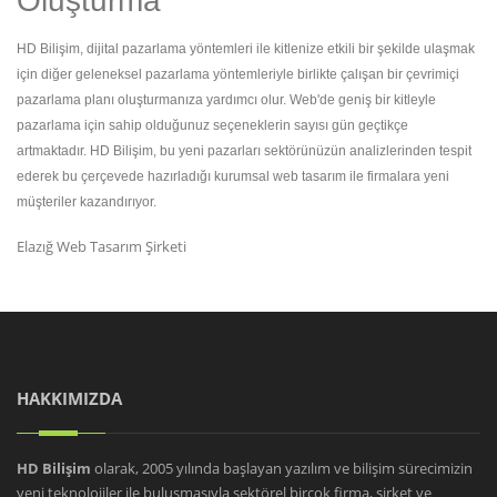
Oluşturma
HD Bilişim, dijital pazarlama yöntemleri ile kitlenize etkili bir şekilde ulaşmak
için diğer geleneksel pazarlama yöntemleriyle birlikte çalışan bir çevrimiçi
pazarlama planı oluşturmanıza yardımcı olur. Web'de geniş bir kitleyle
pazarlama için sahip olduğunuz seçeneklerin sayısı gün geçtikçe
artmaktadır. HD Bilişim, bu yeni pazarları sektörünüzün analizlerinden tespit
ederek bu çerçevede hazırladığı kurumsal web tasarım ile firmalara yeni
müşteriler kazandırıyor.
Elazığ Web Tasarım Şirketi
HAKKIMIZDA
HD Bilişim
olarak, 2005 yılında başlayan yazılım ve bilişim sürecimizin
yeni teknolojiler ile buluşmasıyla sektörel birçok firma, şirket ve