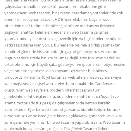
pazarlama şirketidir . Bu noktada ihtiyacınıza en uygun web tasarım
çalışmalarını analizler ve sektör pazarınızın rekabetine göre
yapmaktayız. Web tasarım, bir şirketin pazarlama yöntemlerinde çok
önemli bir rol oynamaktadır. HD Bilişim ekibimiz, başarılı web
sitelerinin nasıl teslim edilebileceğini bilir ve markanızın iletişimini
sağlayan anahtar kelimeleri hedef alan web tasarım çalışması
yapmaktadır. İyi bir destek ve güvenilirliğin web çözümlerine büyük
katkı sağladığına inanıyoruz, bu nedenle bizimle işbirliği yapmaktan
kendinizi güvende hissetmeniz için gayret gösteriyoruz. Amacımız
bugün sadece sizinle birlikte çalışmak değil, sizin için uzun vadeli bir
ortak olmamız için büyük çaba gösteriyor ve işletmenizin büyümesine
ve gelişmesine yardımcı olan kapsamlı çözümler bulabilmeyi
umuyoruz. Firmamız 10 yıl kurumsal web siteleri, web sayfaları veya
web mağazası ve kişisel web siteleri hazırlamaktadır. Tarafımızca
oluşturulan web sayfaları, modern İnternet çağının tüm
gereksinimlerini karşılamakta, bu nedenle mobil dostu (Duyarlı) ve
arama motoru dostu (SEO) da çalışmalarını da hemen karşılık
vermektedir. Eğer bir web sitesi istiyorsanız, bizimle iletişim kurarak
vizyonunuzu ve ne istediğinizi kısaca açıklayarak gönderebilir ve kısa
süre içerisinde yeni nesil bir web tasarım yaptırabilirsiniz. Web tasarım
yaptırmak kolay bir süreç değildir. Elazığ Web Tasarım Şirketi