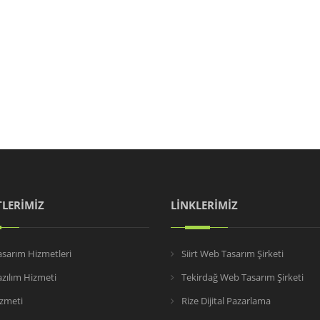
LERİMİZ
LİNKLERİMİZ
sarım Hizmetleri
Siirt Web Tasarım Şirketi
zılım Hizmeti
Tekirdağ Web Tasarım Şirketi
zmeti
Rize Dijital Pazarlama