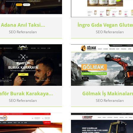
Adana Anıl Taksi...
İngro Gıda Vegan Gluten
SEO Referansları
SEO Referansları
aför Burak Karakaya...
Gölmak İş Makinaları.
SEO Referansları
SEO Referansları