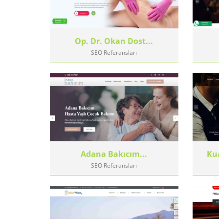
Op. Dr. Okan Dost...
SEO Referansları
Adana Bakıcım...
Ku
SEO Referansları