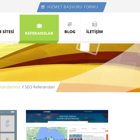
HİZMET BAŞVURU FORMU
 SİTESİ
BLOG
İLETİŞİM
REFERANSLAR
ranslarımız
/
SEO Referansları