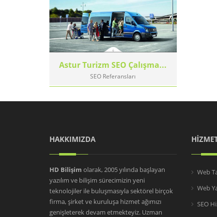
Astur Turizm SEO Çalışma...
SEO Referansları
HAKKIMIZDA
HİZMET
HD Bilişim
olarak, 2005 yılında başlayan
Web Ta
yazılım ve bilişim sürecimizin yeni
Web Ya
teknolojiler ile buluşmasıyla sektörel birçok
firma, şirket ve kuruluşa hizmet ağımızı
SEO Hi
genişleterek devam etmekteyiz. Uzman