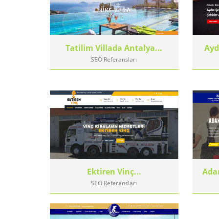
Tatilim Villada Antalya...
Ayd
SEO Referansları
Ektiren Vinç...
Adan
SEO Referansları