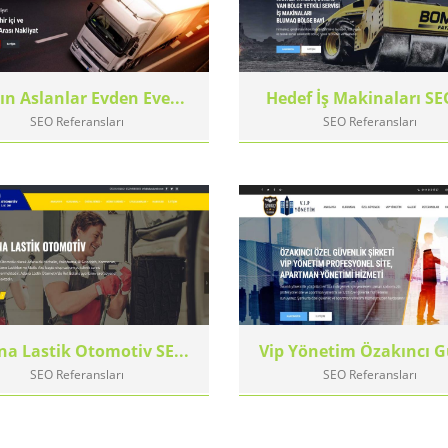
ın Aslanlar Evden Eve...
Hedef İş Makinaları SEO
SEO Referansları
SEO Referansları
a Lastik Otomotiv SE...
Vip Yönetim Özakıncı G
SEO Referansları
SEO Referansları