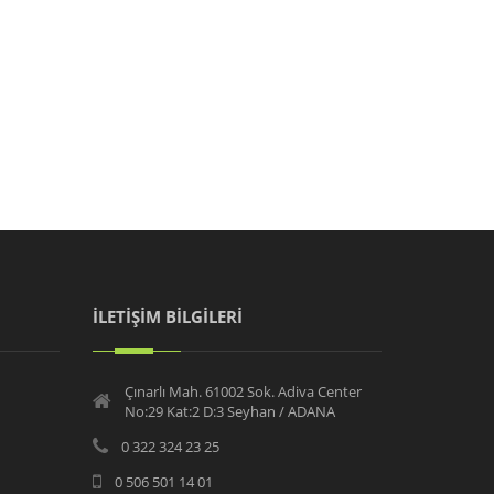
İLETİŞİM BİLGİLERİ
Çınarlı Mah. 61002 Sok. Adiva Center
No:29 Kat:2 D:3 Seyhan / ADANA
0 322 324 23 25
0 506 501 14 01