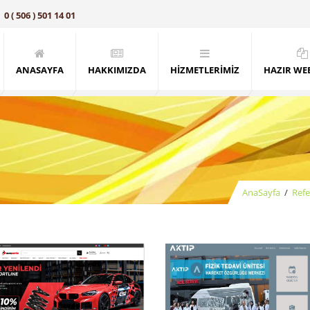
0 ( 506 ) 501 14 01
ANASAYFA
HAKKIMIZDA
HİZMETLERİMİZ
HAZIR WEB
AnaSayfa
/
Refe