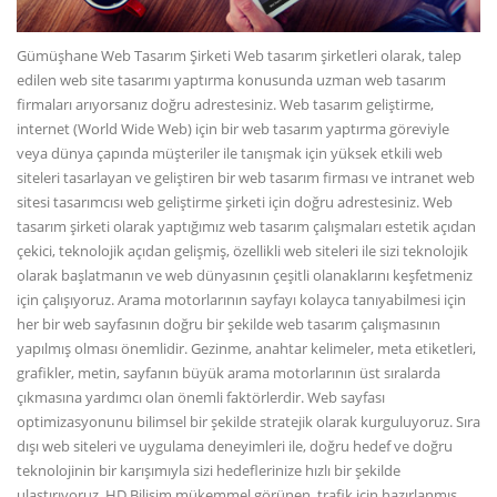
Gümüşhane Web Tasarım Şirketi Web tasarım şirketleri olarak, talep
edilen web site tasarımı yaptırma konusunda uzman web tasarım
firmaları arıyorsanız doğru adrestesiniz. Web tasarım geliştirme,
internet (World Wide Web) için bir web tasarım yaptırma göreviyle
veya dünya çapında müşteriler ile tanışmak için yüksek etkili web
siteleri tasarlayan ve geliştiren bir web tasarım firması ve intranet web
sitesi tasarımcısı web geliştirme şirketi için doğru adrestesiniz. Web
tasarım şirketi olarak yaptığımız web tasarım çalışmaları estetik açıdan
çekici, teknolojik açıdan gelişmiş, özellikli web siteleri ile sizi teknolojik
olarak başlatmanın ve web dünyasının çeşitli olanaklarını keşfetmeniz
için çalışıyoruz. Arama motorlarının sayfayı kolayca tanıyabilmesi için
her bir web sayfasının doğru bir şekilde web tasarım çalışmasının
yapılmış olması önemlidir. Gezinme, anahtar kelimeler, meta etiketleri,
grafikler, metin, sayfanın büyük arama motorlarının üst sıralarda
çıkmasına yardımcı olan önemli faktörlerdir. Web sayfası
optimizasyonunu bilimsel bir şekilde stratejik olarak kurguluyoruz. Sıra
dışı web siteleri ve uygulama deneyimleri ile, doğru hedef ve doğru
teknolojinin bir karışımıyla sizi hedeflerinize hızlı bir şekilde
ulaştırıyoruz. HD Bilişim mükemmel görünen, trafik için hazırlanmış