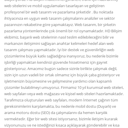
web sitelerini ve mobil uygulamaları tasarlayan ve geliştiren
profesyonel bir web tasarım ve pazarlama şirketidir . Bu noktada
ihtiyacınıza en uygun web tasarım çalışmalarını analizler ve sektör
pazarınızın rekabetine göre yapmaktayız. Web tasarım, bir şirketin
pazarlama yöntemlerinde çok önemli bir rol oynamaktadır. HD Bilişim
ekibimiz, başarılı web sitelerinin nasıl teslim edilebileceğini bilir ve
markanızın iletişimini sağlayan anahtar kelimeleri hedef alan web
tasarım çalışması yapmaktadır. İyi bir destek ve güvenilirliğin web
çözümlerine büyük katkı sağladığına inanıyoruz, bu nedenle bizimle
işbirliği yapmaktan kendinizi güvende hissetmeniz için gayret
gösteriyoruz. Amacımız bugün sadece sizinle birlikte çalışmak değil,
sizin için uzun vadeli bir ortak olmamız için büyük çaba gösteriyor ve
işletmenizin büyümesine ve gelişmesine yardımcı olan kapsamlı
çözümler bulabilmeyi umuyoruz. Firmamız 10 yıl kurumsal web siteleri,
web sayfaları veya web mağazası ve kişisel web siteleri hazırlamaktadır.
Tarafımızca oluşturulan web sayfaları, modern İnternet çağının tüm
gereksinimlerini karşılamakta, bu nedenle mobil dostu (Duyarlı) ve
arama motoru dostu (SEO) da çalışmalarını da hemen karşılık
vermektedir. Eğer bir web sitesi istiyorsanız, bizimle iletişim kurarak
vizyonunuzu ve ne istediğinizi kısaca açıklayarak gönderebilir ve kısa