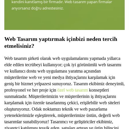
kendini kanıtlamış bir firmadır. Web tasarım yapan firmalar
arıyorsanız doğru adrestesiniz.
Web Tasarım yaptırmak için
bizi
neden tercih
etmelisiniz?
Web tasarım şirketi olarak web uygulamalarını yapmada yıllarca
elde edilen tecrübeyi kullanıyor; çok iyi görünümlü web tasarımı
ve kullanıcı dostu web uygulaması yaratma açısından
müşterilerine web ve yeni medya ihtiyaçlarını karşılamak için
geniş bir hizmet yelpazesi sunuyoruz. Tasarım ekibimiz deneyimli,
profesyonel ve her proje için
özel web tasarım
konseptleri
sunmaktadır. Müşterilerimizin ve müşterilerinin iş ihtiyaçlarını
karşılamak için özenle tasarlanmış çekici, erişilebilir web siteleri
oluşturuyoruz. Odak noktamızı teknik ve web pazarlama
yeteneklerimizle eşleştirerek, müşterilerimize üstün, değerli web
tasarımlar sunabiliyoruz! Tasarımcı ve geliştiriciler ekibimiz,
ziyaretçi katılımını teşvik eden, satışları artıran ve ürün bilincini