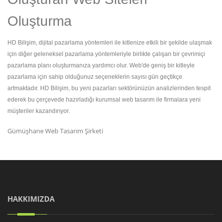
Oluşturma
HD Bilişim, dijital pazarlama yöntemleri ile kitlenize etkili bir şekilde ulaşmak
için diğer geleneksel pazarlama yöntemleriyle birlikte çalışan bir çevrimiçi
pazarlama planı oluşturmanıza yardımcı olur. Web'de geniş bir kitleyle
pazarlama için sahip olduğunuz seçeneklerin sayısı gün geçtikçe
artmaktadır. HD Bilişim, bu yeni pazarları sektörünüzün analizlerinden tespit
ederek bu çerçevede hazırladığı kurumsal web tasarım ile firmalara yeni
müşteriler kazandırıyor.
Gümüşhane Web Tasarım Şirketi
HAKKIMIZDA