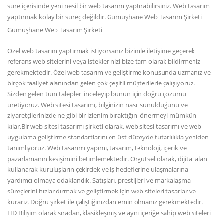
süre içerisinde yeni nesil bir web tasarım yaptırabilirsiniz. Web tasarım
yaptırmak kolay bir süreç değildir. Gümüşhane Web Tasarım Şirketi
Gümüşhane Web Tasarım Şirketi
Özel web tasarım yaptırmak istiyorsanız bizimle iletişime geçerek
referans web sitelerini veya isteklerinizi bize tam olarak bildirmeniz
gerekmektedir. Özel web tasarım ve geliştirme konusunda uzmanız ve
birçok faaliyet alanından gelen çok çeşitli müşterilerle çalışıyoruz.
Sizden gelen tüm talepleri inceleyip bunun için doğru çözümü
üretiyoruz. Web sitesi tasarımı, bilginizin nasıl sunulduğunu ve
ziyaretçilerinizde ne gibi bir izlenim bıraktığını önermeyi mümkün
kılar.Bir web sitesi tasarımı şirketi olarak, web sitesi tasarımı ve web
uygulama geliştirme standartlarını en üst düzeyde tutarlılıkla yeniden
tanımlıyoruz. Web tasarımı yapımı, tasarım, teknoloji, içerik ve
pazarlamanın kesişimini betimlemektedir. Örgütsel olarak, dijital alan
kullanarak kuruluşların çekirdek ve iş hedeflerine ulaşmalarına
yardımcı olmaya odaklandık. Satışları, prestijleri ve markalaşma
süreçlerini hızlandırmak ve geliştirmek için web siteleri tasarlar ve
kurarız. Doğru şirket ile çalıştığınızdan emin olmanız gerekmektedir.
HD Bilişim olarak sıradan, klasikleşmiş ve aynı içeriğe sahip web siteleri