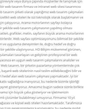
göreviyle veya dünya çapında müşteriler ile tanışmak için
n bir web tasarım firması ve intranet web sitesi tasarımcısı
eb tasarım şirketi olarak yaptığımız web tasarım çalışmaları
zellikli web siteleri ile sizi teknolojik olarak başlatmanın ve
için çalışıyoruz. Arama motorlarının sayfayı kolayca
bir şekilde web tasarım çalışmasının yapılmış olması
etleri, grafikler, metin, sayfanın büyük arama motorlarının
törlerdir. Web sayfası optimizasyonunu bilimsel bir şekilde
leri ve uygulama deneyimleri ile, doğru hedef ve doğru
zlı bir şekilde ulaştırıyoruz. HD Bilişim mükemmel görünen,
ygulamaları tasarlayan ve geliştiren profesyonel bir web
iyacınıza en uygun web tasarım çalışmalarını analizler ve
. Web tasarım, bir şirketin pazarlama yöntemlerinde çok
aşarılı web sitelerinin nasıl teslim edilebileceğini bilir ve
ri hedef alan web tasarım çalışması yapmaktadır. İyi bir
atkı sağladığına inanıyoruz, bu nedenle bizimle işbirliği
yret gösteriyoruz. Amacımız bugün sadece sizinle birlikte
olmamız için büyük çaba gösteriyor ve işletmenizin
mlı çözümler bulabilmeyi umuyoruz. Firmamız 10 yıl
azası ve kişisel web siteleri hazırlamaktadır. Tarafımızca
nın tüm gereksinimlerini karşılamakta, bu nedenle mobil