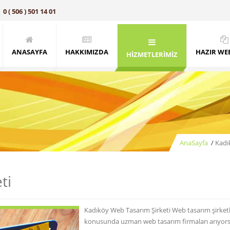
0 ( 506 ) 501 14 01
ANASAYFA
HAKKIMIZDA
HAZIR WEB
HİZMETLERİMİZ
AnaSayfa
/
Kadı
ti
Kadıköy Web Tasarım Şirketi Web tasarım şirketle
konusunda uzman web tasarım firmaları arıyorsa