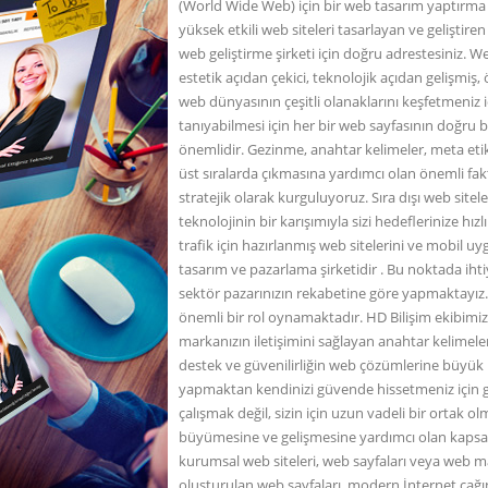
(World Wide Web) için bir web tasarım yaptırma 
yüksek etkili web siteleri tasarlayan ve geliştire
web geliştirme şirketi için doğru adrestesiniz. W
estetik açıdan çekici, teknolojik açıdan gelişmiş, ö
web dünyasının çeşitli olanaklarını keşfetmeniz 
tanıyabilmesi için her bir web sayfasının doğru 
önemlidir. Gezinme, anahtar kelimeler, meta etik
üst sıralarda çıkmasına yardımcı olan önemli fak
stratejik olarak kurguluyoruz. Sıra dışı web site
teknolojinin bir karışımıyla sizi hedeflerinize hı
trafik için hazırlanmış web sitelerini ve mobil u
tasarım ve pazarlama şirketidir . Bu noktada iht
sektör pazarınızın rekabetine göre yapmaktayız
önemli bir rol oynamaktadır. HD Bilişim ekibimiz, b
markanızın iletişimini sağlayan anahtar kelimele
destek ve güvenilirliğin web çözümlerine büyük k
yapmaktan kendinizi güvende hissetmeniz için ga
çalışmak değil, sizin için uzun vadeli bir ortak 
büyümesine ve gelişmesine yardımcı olan kapsa
kurumsal web siteleri, web sayfaları veya web mağ
oluşturulan web sayfaları, modern İnternet çağı