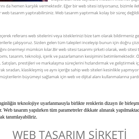
ı da hemen karşılık vermektedir. Eğer bir web sitesi istiyorsanız, bizimle ile
bir web tasarım yaptırabilirsiniz. Web tasarım yaptırmak kolay bir süreç değil
eçerek referans web sitelerini veya isteklerinizi bize tam olarak bildirmeni
rilerle çalışıyoruz. Sizden gelen tüm talepleri inceleyip bunun için doğru çözü
ığını önermeyi mümkün kılar.Bir web sitesi tasarımı şirketi olarak, web sites
mı, tasarım, teknoloji, içerik ve pazarlamanın kesişimini betimlemektedir. Ör
tışları, prestijleri ve markalaşma süreçlerini hızlandırmak ve geliştirmek için
rak sıradan, klasikleşmiş ve aynı içeriğe sahip web siteleri kesinlikle yapmı
üşterilerin büyümeyi sağlamak için web ve dijital alanı kullanmalarına yardım
nliğin teknolojiye uyarlanmasıyla birlikte renklerin dizayn ile birleşme
dir. Web tasarım yapılırken tüm parametreler dikkate alınarak yapılmakt
rak tanımlayabiliriz.
WEB TASARIM ŞİRKETİ