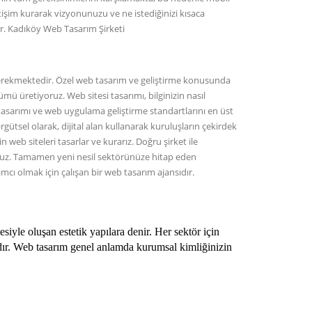
tişim kurarak vizyonunuzu ve ne istediğinizi kısaca
dir. Kadıköy Web Tasarım Şirketi
z gerekmektedir. Özel web tasarım ve geliştirme konusunda
mü üretiyoruz. Web sitesi tasarımı, bilginizin nasıl
i tasarımı ve web uygulama geliştirme standartlarını en üst
gütsel olarak, dijital alan kullanarak kuruluşların çekirdek
 web siteleri tasarlar ve kurarız. Doğru şirket ile
yoruz. Tamamen yeni nesil sektörünüze hitap eden
cı olmak için çalışan bir web tasarım ajansıdır.
siyle oluşan estetik yapılara denir. Her sektör için
adır. Web tasarım genel anlamda kurumsal kimliğinizin