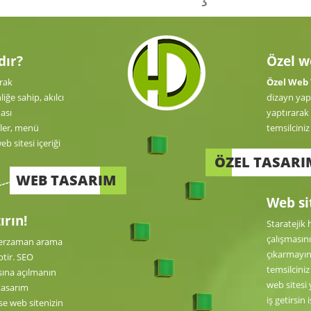
dır?
Özel w
arak
Özel Web
ğe sahip, akılcı
dizayn yapı
ası
yaptırarak 
kler, menü
temsilciniz 
eb sitesi içeriği
ÖZEL TASARI
WEB TASARIM
Web sit
rın!
Staratejik
çalışmasını
 herzaman arama
çıkarmayını
ptir. SEO
temsilcin
ına açılmanın
web sitesi 
 tasarım
iş getirsin 
se web sitenizin