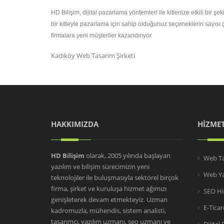
HD Bilişim, dijital pazarlama yöntemleri ile kitlenize etkili bir
bir kitleyle pazarlama için sahip olduğunuz seçeneklerin sayısı 
firmalara yeni müşteriler kazandırıyor.
Kadıköy Web Tasarım Şirketi
HAKKIMIZDA
HİZMET
HD Bilişim
olarak, 2005 yılında başlayan
Web Ta
yazılım ve bilişim sürecimizin yeni
Web Ya
teknolojiler ile buluşmasıyla sektörel birçok
firma, şirket ve kuruluşa hizmet ağımızı
SEO Hi
genişleterek devam etmekteyiz. Uzman
E-Tica
kadromuzla, mühendis, sistem analisti,
tasarımcı, yazılım uzmanı, seo uzmanı ve