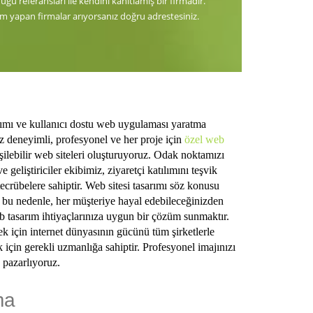
ğu referansları ile kendini kanıtlamış bir firmadır.
m yapan firmalar arıyorsanız doğru adrestesiniz.
rımı ve kullanıcı dostu web uygulaması yaratma
z deneyimli, profesyonel ve her proje için
özel web
işilebilir web siteleri oluşturuyoruz. Odak noktamızı
eliştiriciler ekibimiz, ziyaretçi katılımını teşvik
tecrübelere sahiptir. Web sitesi tasarımı söz konusu
şte bu nedenle, her müşteriye hayal edebileceğinizden
b tasarım ihtiyaçlarınıza uygun bir çözüm sunmaktır.
ek için internet dünyasının gücünü tüm şirketlerle
 için gerekli uzmanlığa sahiptir. Profesyonel imajınızı
 pazarlıyoruz.
ma