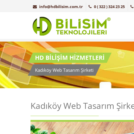
info@hdbilisim.com.tr
0 ( 322 ) 324 23 25
HD BİLİŞİM HİZMETLERİ
Kadıköy Web Tasarım Şirketi
Kadıköy Web Tasarım Şirke