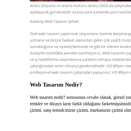
dostu (Duyarlı) ve arama motoru dostu (SEO) da çalışmaların
açıklayarak gönderebilir ve kısa süre içerisinde yeni nesil 
Kadıköy Web Tasarım Şirketi
Özel web tasarım yaptırmak istiyorsanız bizimle iletişime g
uzmanız ve birçok faaliyet alanından gelen çok çeşitli müşte
sunulduğunu ve ziyaretçilerinizde ne gibi bir izlenim bırakt
düzeyde tutarlılıkla yeniden tanımlıyoruz. Web tasarımı yapı
ve iş hedeflerine ulaşmalarına yardımcı olmaya odaklandık. Sa
çalıştığınızdan emin olmanız gerekmektedir. HD Bilişim ola
profesyonel web tasarım çalışmaları yapıyoruz. HD Bilişim m
Web Tasarım Nedir
?
Web tasarım nedir? sorusunun cevabı olarak, görsel zengi
renkler ve dizayn ların farklı olduğunu farketmişsiniz
çizimi, satış temsilcinizin çizimi, markanızın çizimi ola