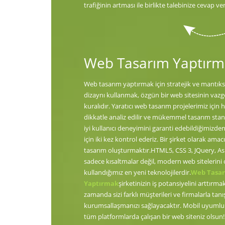
trafiğinin artması ile birlikte talebinize cevap ve
Web Tasarım Yaptır
Web tasarım yaptırmak için stratejik ve mantıksa
dizaynı kullanmak, özgün bir web sitesinin vaz
kuralıdır. Yaratıcı web tasarım projelerimiz için 
dikkatle analiz edilir ve mükemmel tasarım stan
iyi kullanıcı deneyimini garanti edebildiğimizd
için iki kez kontrol ederiz. Bir şirket olarak amac
tasarım oluşturmaktır.HTML5, CSS 3, JQuery, A
sadece kısaltmalar değil, modern web sitelerini
kullandığımız en yeni teknolojilerdir.
Web Tasa
Yaptırmak
şirketinizin iş potansiyelini arttırm
zamanda sizi farklı müşterileri ve firmalarla tanı
kurumsallaşmanızı sağlayacaktır. Mobil uyumlu 
tüm platformlarda çalışan bir web siteniz olsun