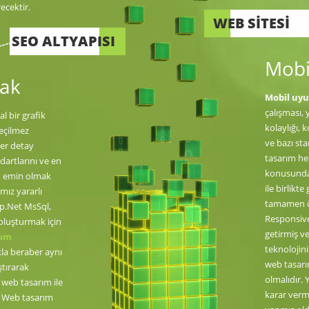
recektir.
WEB SİTESİ
SEO ALTYAPISI
Mobi
mak
Mobil uy
çalışması, 
l bir grafik
kolaylığı, 
geçilmez
ve bazı st
her detay
tasarım he
dartlarını ve en
konusunda 
en emin olmak
ile birlik
ımız yararlı
tamamen ön
sp.Net MsSql,
Responsive 
 oluşturmak için
getirmiş v
rım
teknolojin
akla beraber aynı
web tasarı
ştırarak
olmalıdır. 
web tasarım ile
karar verm
! Web tasarım