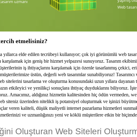
yapmış oldu
 tasarım uzmanı
Web tasarı
ercih etmelisiniz?
 yıllarca elde edilen tecrübeyi kullanıyor; çok iyi görünümlü web tasa
ı karşılamak için geniş bir hizmet yelpazesi sunuyoruz. Tasarım ekibimi
erilerinin iş ihtiyaçlarını karşılamak için özenle tasarlanmış çekici, er
üşterilerimize üstün, değerli web tasarımlar sunabiliyoruz! Tasarımcı ve g
el web sitelerini tasarlama ve oluşturma konusundaki uzun yıllara dayanan 
sızın etkileyici ve yenilikçi sonuçlara ihtiyaç duyduklarını biliyoruz. İ
yoruz. Amacımız, aldığınız hizmetin kalitesinden hiç ödün vermeden, we
eb siteniz üzerinden nitelikli iş potansiyel oluşturmak ve işinizi büyütm
lar veren kaliteli, düşük maliyetli internet pazarlama hizmetleri sunmak
zmetlerinizi ve uzmanlığınızı yeni ve köklü müşterilere etkin bir biçimde
ğini Oluşturan Web Siteleri Oluştur