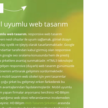
l uyumlu web tasarım
umlu web tasarım
, responsive web tasarım
yeni nesil cihazlar ile uyum sağlamak, görsel dizayn
kolay üyelik ve işleyiş olarak tasarlanmaktadır. Google
andartlar tarafından kabul görmüş olan responsive
n google seo sıralama konusunda hem de prestij
şirketlere avantaj sunmaktadır. HTML5 teknolojisi
te gelişen responsive (duyarlı) web tasarım günümüzde
emini arttırarak gelişimini sürdürmektedir.
mobil tasarım web siteleri için yeni tasarımlar
e çoğu şirket bu gelişmeyi erken farkederek bu
in avantajlarından faydalanmışlardır. Mobil uyumlu
m yapan firmalar arıyorsanız tercihiniz HD Bilişim
Yaptığımız web sitesi referanslarımızı incelemeden
eyiniz. HD Bilişim
Web Tasarım Şirketleri
arasında