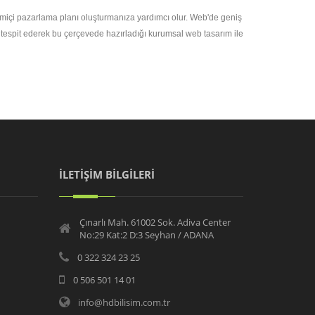
evrimiçi pazarlama planı oluşturmanıza yardımcı olur. Web'de geniş
n tespit ederek bu çerçevede hazırladığı kurumsal web tasarım ile
İLETİŞİM BİLGİLERİ
Çınarlı Mah. 61002 Sok. Adiva Center
No:29 Kat:2 D:3 Seyhan / ADANA
0 322 324 23 25
0 506 501 14 01
info@hdbilisim.com.tr