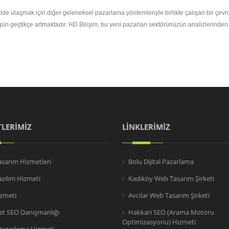
 şekilde ulaşmak için diğer geleneksel pazarlama yöntemleriyle birlikte çalışan bir ç
gün geçtikçe artmaktadır. HD Bilişim, bu yeni pazarları sektörünüzün analizlerinde
LERİMİZ
LİNKLERİMİZ
sarım Hizmetleri
Bolu Dijital Pazarlama
zılım Hizmeti
Kadıköy Web Tasarım Şirketi
zmeti
Avcılar Web Tasarım Şirketi
ret SEO Danışmanlığı
Hakkari SEO (Arama Motoru
Optimizasyonu) Hizmeti