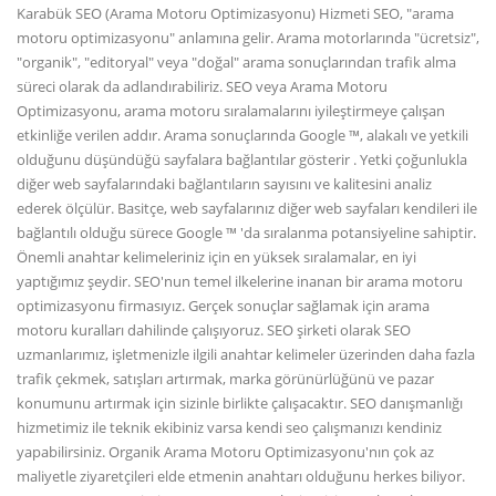
Karabük SEO (Arama Motoru Optimizasyonu) Hizmeti SEO, "arama
motoru optimizasyonu" anlamına gelir. Arama motorlarında "ücretsiz",
"organik", "editoryal" veya "doğal" arama sonuçlarından trafik alma
süreci olarak da adlandırabiliriz. SEO veya Arama Motoru
Optimizasyonu, arama motoru sıralamalarını iyileştirmeye çalışan
etkinliğe verilen addır. Arama sonuçlarında Google ™, alakalı ve yetkili
olduğunu düşündüğü sayfalara bağlantılar gösterir . Yetki çoğunlukla
diğer web sayfalarındaki bağlantıların sayısını ve kalitesini analiz
ederek ölçülür. Basitçe, web sayfalarınız diğer web sayfaları kendileri ile
bağlantılı olduğu sürece Google ™ 'da sıralanma potansiyeline sahiptir.
Önemli anahtar kelimeleriniz için en yüksek sıralamalar, en iyi
yaptığımız şeydir. SEO'nun temel ilkelerine inanan bir arama motoru
optimizasyonu firmasıyız. Gerçek sonuçlar sağlamak için arama
motoru kuralları dahilinde çalışıyoruz. SEO şirketi olarak SEO
uzmanlarımız, işletmenizle ilgili anahtar kelimeler üzerinden daha fazla
trafik çekmek, satışları artırmak, marka görünürlüğünü ve pazar
konumunu artırmak için sizinle birlikte çalışacaktır. SEO danışmanlığı
hizmetimiz ile teknik ekibiniz varsa kendi seo çalışmanızı kendiniz
yapabilirsiniz. Organik Arama Motoru Optimizasyonu'nın çok az
maliyetle ziyaretçileri elde etmenin anahtarı olduğunu herkes biliyor.