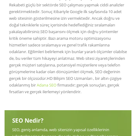
Rekabeti güçlü bir sektörde SEO çalışması yapmak ciddi analizler
gerektirmektedir. Sonuç itibariyle Google ilk sayfasında 10 adet
web sitesinin gösterilmesine izin vermektedir. Ancak doğru ve
doğal tekniklerle süreç içerisinde hedeflediğiniz sıralamaları
yakalayabilirsiniz.SEO başarısını ölçmek için doğru yöntemler
kritik öneme sahiptir. Bazı arama motoru optimizasyonu
hizmetleri sadece sıralamaya ve genel trafik rakamlarına
odaklanır. Eğilimleri belirlemek için bunlar yararlı ölçümler olabilse
de, bu veriler tüm hikayeyi anlatmaz. Web sitesi ziyaretçilerinden
gerçek müşteri satışlarına, potansiyel müşterilere veya telefon
görüşmelerine kadar olan dönüşümleri ölçmek, SEO değerinin
gerçek bir ölçüsüdür.HD Bilişim SEO Uzmanları , bir altın çizgiye
odaklanmış bir
Adana SEO
firmasıdır; gerçek sonuçları, gerçek
fırsatları ve gerçek ilerlemeyi yönlendirir.
SEO Nedir?
SEO, geniş anlamda, web sitenizin yapısal özelliklerinin