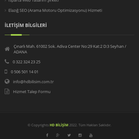
Isparta Web Tasarım Şirketi
Elazığ SEO (Arama Motoru Optimizasyonu) Hizmeti
İLETİŞİM BİLGİLERİ
Çınarlı Mah. 61002 Sok. Adiva Center No:29 Kat:2 D:3 Seyhan /
ADANA
0 322 324 23 25
0 506 501 14 01
info@hdbilisim.com.tr
Hizmet Talep Formu
© Copyrights
HD BİLİŞİM
2022. Tüm Hakları Saklıdır.