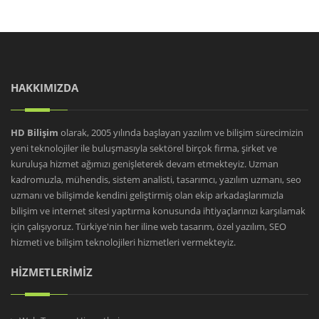
HAKKIMIZDA
HD Bilişim
olarak, 2005 yılında başlayan yazılım ve bilişim sürecimizin
yeni teknolojiler ile buluşmasıyla sektörel birçok firma, şirket ve
kuruluşa hizmet ağımızı genişleterek devam etmekteyiz. Uzman
kadromuzla, mühendis, sistem analisti, tasarımcı, yazılım uzmanı, seo
uzmanı ve bilişimde kendini geliştirmiş olan ekip arkadaşlarımızla
bilişim ve internet sitesi yaptırma konusunda ihtiyaçlarınızı karşılamak
için çalışıyoruz. Türkiye'nin her iline web tasarım, özel yazılım, SEO
hizmeti ve bilişim teknolojileri hizmetleri vermekteyiz.
HİZMETLERİMİZ