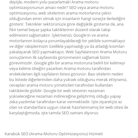
deyişle, modern yolu pazarlamak! Arama motoru
optimizasyonunun amacı nedir? SEO veya arama motoru
optimizasyonu, web sitelerinin arama motorlarına çekici
olduğundan emin olmak için insanların hangi süreçte ilerlediğini
gösterir. Teknikler sektörünüze göre değişiklik gösterse de, ana
fikir temel beyaz şapka taktiklerinin düzenli olarak takip
edilmesini sağlamaktır. İşletmenizi, Google'ın ve arama
motorlarının kolayca yorumlayabileceği bir şekilde sunmaktayız
ve diğer rakiplerinizin özellikle yapmadığı ya da atladığı kısımları
yakalayarak SEO yapmaktayız. Web Sayfalarınızın Arama Motoru
sonuçlarının ilk sayfasında görünmesini sağlamak bizim
görevimizdir. Google gibi bir arama motoruna belirli bir kelimeyi
veya kelime öbeğini yazarken Arama motoru tarafından
endekslenen ilgili sayfaların listesi görünür. Bazı sitelerin neden
bu listede diğerlerinden daha yüksek olduğunu merak ettiyseniz,
cevapları arama motoru yöneticileri tarafından kullanılan
taktiklerde gizlidir. Google bir web sitesinin nezaman
yükseleceğine nezaman indireceğine geliştirmiş olduğu yapay
zeka yazılımlar tarafından karar vermektedir. İşte ziyaretçisi az
olan ve standartlara uygun olarak hazırlanmamış bir web sitesi ile
karşılaştığımızda, işte tamda SEO zamanı diyoruz.
Karabük SEO (Arama Motoru Optimizasyonu) Hizmeti