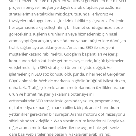
sitesi benzersizdir ve bu yüzden yapılması gerekenleri her bir SEO
projesini bireysel müşteriye dayalı olarak oluşturuyoruz.Sonra
stratejilerimiz ve taktiklerimiz doğrultusunda ilerliyoruz ve
tavsiyelerimizi uygulamak için sizinle birlikte çalışıyoruz. Projenin
her aşamasında kişiselleştirilmiş bir hizmet sunduğumuzu sizde
göreceksiniz. Kişilerin ürünleriniz veya hizmetleriniz için nasıl
arama yaptığını araştırıyor ve ödeme yapan müşterilere dönüşen
trafik sağlamaya odaklanıyoruz. Amacımız SEO ile size yeni
müşteriler kazandırabilmektir. Google'ın bağlantıları ve içeriği
konusunda daha katı hale getirmesi sayesinde, küçük işletmeler
ve işletmeler için SEO stratejileri önemli ölçüde değişti. Ve
işletmeler için SEO söz konusu olduğunda, nihai hedef Gerçekten
Büyük olmalıdır. Web'de markanızın görünürlüğünü iyileştirirken,
daha fazla Trafiği çekerek, arama motorlarından özellikler aranan
ürün ve hizmet müşteri yakalama potansiyelini
arttırmaktadır.SEO stratejimiz içersinde yazılım, programlama,
dijital medya uzmanlığı, marka bilinci, birçok analiz barındıran
yetkinlikler gerektiren bir süreçtir. Arama motoru optimizasyonu
sihirli bir sözcük değildir. Web sitesinin tüm kriterlerini Google ve
diğer arama motorlarının beklentilerine uygun hale getirseniz
dahi bazı web sitelerinde başarıyı yakalayamayabilirsiniz.