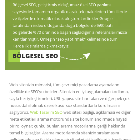
Bölgesel SEO, geliştirmiş olduğumuz özel SEO yazılımı
sayesinde tamamen organik olarak tek makeleden tüm illerde
ve ilçelerde otomatik olarak oluşturulan linkler Google
tarafından index olduğunda doğu bölgelerde %90 batı
bölgelerde %70 oranında başarı sağladığımız referanslarımızca
kanıtlanmıştır. Örneğin "seo yaptırmak" kelimesinde tüm
illerde ilk sıralarda çıkmaktayız.
BÖLGESEL SEO
Web sitenizin mimarisi, tüm çevrimiçi pazarlama aşamalarını -
özellikle de SEO'yu belirler. Sitenizin en iyi uygulamaları kodlama,
sayfa hızı iyileştirmeleri, URL yapısı, site haritaları ve diğer pek çok
husus dahil olmak üzere kusursuz standartlarla kurulmasını
sağlıyoruz.
Web Tasarım SEO
web sitesi başlığı, açıklaması ve diğer
meta etiketleri arama motorunda site konumlandırmada hayati
bir rol oynar; çünkü bunlar, arama motorlarına içeriği hakkında
temel bilgi sağlar. Arama motorlarında sitenizin sıralamasını
belirlemede ana faktör olan web sitenizdeki içeriklerdir. İçerik aynı