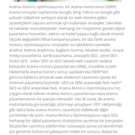
Arama motoru optimizasyonu, bir arama motorunun (SERP)
arama sonuçları sayfasında Google, Bing, Yahoo ve Google gibi
yüksek rütbeli bir yerleşim alarak bir web sitesine gelen
ziyaretçilerin sayısını artırmak için kullanılan stratejiler, teknikler
ve taktikler metodolojisidir. Herhangi bir müşterinin gerekli dijital
pazarlama hizmetleri, sektör ve hedef pazara bağlı olarak önemli
ölçüde değişebilir.Nihai kampanya planı, bir dizi farklı arama
motoru optimizasyonu stratejileri ve taktiklerini içerebilir;
anahtar kelime araştırma, bağlantı kurma, rekabet analizi, sosyal
medya pazarlama, içerik pazarlama, anasayfa SEO , yerel SEO ,
mobil SEO , video SEO ve SEO tabanlı web tasarımı sadece
birkaçıdır.Arama motoru pazarlaması (SEM), öncelikle ücretli
reklamlarla arama motoru sonuç sayfalarında (SERP'ler)
görünürlüklerini artırarak web sitelerinin tanıtımını içeren bir
İnternet pazarlama biçimidir. SEO ve SEM arasındaki fark nedir?
SEO ve SEM arasındaki fark, Arama Motoru Optimizasyonu'nın
yaygın olarak bilinen Arama motoru pazarlaması veya Arama
pazarlamasının bir parçası olmasıdır. Her iki süreç de arama
motorlarında görünürlüğü artırmayı amaçlıyor. PPC reklamcılığı
gibi daha fazla arama motoru ziyaretçisi olabilecek diğer
yöntemleri de içerir. Arama Motoru Optimizasyonu veya SEO,
herhangi bir dijital pazarlama stratejisinin ayrılmaz bir parçasıdır;
Müşterileri çevrimiçi platformlar vasıtasıyla işinize yönlendirmek
için genel bir bütüncül yaklaşımın odaklı bir unsuru. Başka bir