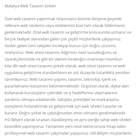
Malatya Web Tasarım Şirketi
Özel web tasarım yaptırmak istiyorsanız bizimle iletişime geçerek
referans web sitelerini veya isteklerinizi bize tam olarak bildirmeniz
gerekmektedir. Özel web tasarım ve geliştirme konusunda uzmanız ve
birçok faaliyet alanından gelen çok çeşitli müşterilerle çalışıyoruz.
Sizden gelen tüm talepleri inceleyip bunun için doğru çözümü
üretiyoruz. Web sitesi tasarımı, bilginizin nasıl sunulduğunu ve
ziyaretçilerinizde ne gibi bir izlenim bıraktığını önermeyi mümkün
kılar.Bir web sitesi tasarımı şirketi olarak, web sitesi tasarımı ve web
uygulama geliştirme standartlarını en üst düzeyde tutarlılıkla yeniden
tanımlıyoruz. Web tasarımı yapımı, tasarım, teknoloji, içerik ve
pazarlamanın kesişimini betimlemektedir. Örgütsel olarak, dijital alan
kullanarak kuruluşların çekirdek ve iş hedeflerine ulaşmalarına
yardımcı olmaya odaklandık. Satışları, prestijleri ve markalaşma
süreçlerini hızlandırmak ve geliştirmek için web siteleri tasarlar ve
kurarız. Doğru şirket ile çalıştığınızdan emin olmanız gerekmektedir.
HD Bilişim olarak sıradan, klasikleşmiş ve aynı içeriğe sahip web siteleri
kesinlikle yapmıyoruz. Tamamen yeni nesil sektörünüze hitap eden
profesyonel web tasarım çalışmaları yapıyoruz. HD Bilişim müşterilerin