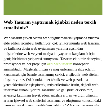
Web Tasarım yaptırmak için
bizi
neden tercih
etmelisiniz?
Web tasarım şirketi olarak web uygulamalarını yapmada yıllarca
elde edilen tecrübeyi kullanıyor; çok iyi görünümlü web tasarımı
ve kullanıcı dostu web uygulaması yaratma açısından
müşterilerine web ve yeni medya ihtiyaçlarını karşılamak için
geniş bir hizmet yelpazesi sunuyoruz. Tasarım ekibimiz deneyimli,
profesyonel ve her proje için
özel web tasarım
konseptleri
sunmaktadır. Müşterilerimizin ve müşterilerinin iş ihtiyaçlarını
karşılamak için özenle tasarlanmış çekici, erişilebilir web siteleri
oluşturuyoruz. Odak noktamızı teknik ve web pazarlama
yeteneklerimizle eşleştirerek, müşterilerimize üstün, değerli web
tasarımlar sunabiliyoruz! Tasarımcı ve geliştiriciler ekibimiz,
ziyaretçi katılımını teşvik eden, satışları artıran ve ürün bilincini
artıran işlevsel web sitelerini tasarlama ve oluşturma konusundaki
uzun yıllara dayanan tecrübelere sahiptir. Web sitesi tasarımı söz