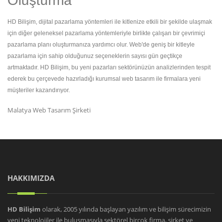
Oluşturma
HD Bilişim, dijital pazarlama yöntemleri ile kitlenize etkili bir şekilde ulaşmak
için diğer geleneksel pazarlama yöntemleriyle birlikte çalışan bir çevrimiçi
pazarlama planı oluşturmanıza yardımcı olur. Web'de geniş bir kitleyle
pazarlama için sahip olduğunuz seçeneklerin sayısı gün geçtikçe
artmaktadır. HD Bilişim, bu yeni pazarları sektörünüzün analizlerinden tespit
ederek bu çerçevede hazırladığı kurumsal web tasarım ile firmalara yeni
müşteriler kazandırıyor.
Malatya Web Tasarım Şirketi
HAKKIMIZDA
HD Bilişim
olarak, 2005 yılında başlayan yazılım ve bilişim sürecimizin
yeni teknolojiler ile buluşmasıyla sektörel birçok firma, şirket ve