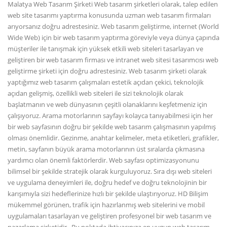
Malatya Web Tasarım Şirketi Web tasarım şirketleri olarak, talep edilen
web site tasarımı yaptırma konusunda uzman web tasarım firmaları
arıyorsanız doğru adrestesiniz. Web tasarım geliştirme, internet (World
Wide Web) için bir web tasarım yaptırma göreviyle veya dünya çapında
müşteriler ile tanışmak için yüksek etkili web siteleri tasarlayan ve
geliştiren bir web tasarım firması ve intranet web sitesi tasarımcısı web
geliştirme şirketi için doğru adrestesiniz. Web tasarım şirketi olarak
yaptığımız web tasarım çalışmaları estetik açıdan çekici, teknolojik
açıdan gelişmiş, özellikli web siteleri ile sizi teknolojik olarak
başlatmanın ve web dünyasının çeşitli olanaklarını keşfetmeniz için
çalışıyoruz. Arama motorlarının sayfayı kolayca tanıyabilmesi için her
bir web sayfasının doğru bir şekilde web tasarım çalışmasının yapılmış
olması önemlidir. Gezinme, anahtar kelimeler, meta etiketleri, grafikler,
metin, sayfanın büyük arama motorlarının üst sıralarda çıkmasına
yardımcı olan önemli faktörlerdir. Web sayfası optimizasyonunu
bilimsel bir şekilde stratejik olarak kurguluyoruz. Sıra dışı web siteleri
ve uygulama deneyimleri ile, doğru hedef ve doğru teknolojinin bir
karışımıyla sizi hedeflerinize hızlı bir şekilde ulaştırıyoruz. HD Bilişim
mükemmel görünen, trafik için hazırlanmış web sitelerini ve mobil
uygulamaları tasarlayan ve geliştiren profesyonel bir web tasarım ve