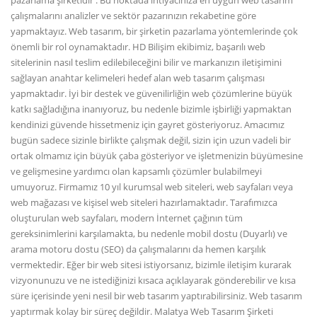
pazarlama şirketidir . Bu noktada ihtiyacınıza en uygun web tasarım
çalışmalarını analizler ve sektör pazarınızın rekabetine göre
yapmaktayız. Web tasarım, bir şirketin pazarlama yöntemlerinde çok
önemli bir rol oynamaktadır. HD Bilişim ekibimiz, başarılı web
sitelerinin nasıl teslim edilebileceğini bilir ve markanızın iletişimini
sağlayan anahtar kelimeleri hedef alan web tasarım çalışması
yapmaktadır. İyi bir destek ve güvenilirliğin web çözümlerine büyük
katkı sağladığına inanıyoruz, bu nedenle bizimle işbirliği yapmaktan
kendinizi güvende hissetmeniz için gayret gösteriyoruz. Amacımız
bugün sadece sizinle birlikte çalışmak değil, sizin için uzun vadeli bir
ortak olmamız için büyük çaba gösteriyor ve işletmenizin büyümesine
ve gelişmesine yardımcı olan kapsamlı çözümler bulabilmeyi
umuyoruz. Firmamız 10 yıl kurumsal web siteleri, web sayfaları veya
web mağazası ve kişisel web siteleri hazırlamaktadır. Tarafımızca
oluşturulan web sayfaları, modern İnternet çağının tüm
gereksinimlerini karşılamakta, bu nedenle mobil dostu (Duyarlı) ve
arama motoru dostu (SEO) da çalışmalarını da hemen karşılık
vermektedir. Eğer bir web sitesi istiyorsanız, bizimle iletişim kurarak
vizyonunuzu ve ne istediğinizi kısaca açıklayarak gönderebilir ve kısa
süre içerisinde yeni nesil bir web tasarım yaptırabilirsiniz. Web tasarım
yaptırmak kolay bir süreç değildir. Malatya Web Tasarım Şirketi