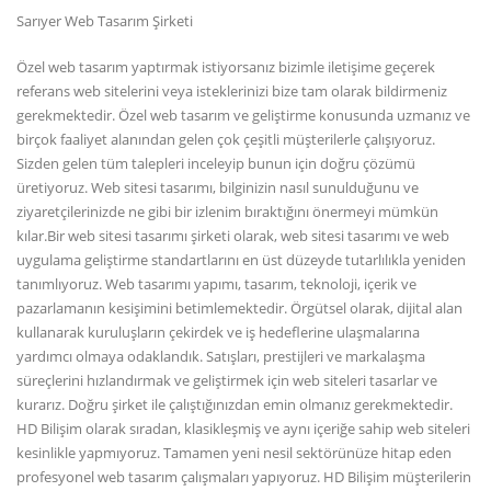
Sarıyer Web Tasarım Şirketi
Özel web tasarım yaptırmak istiyorsanız bizimle iletişime geçerek
referans web sitelerini veya isteklerinizi bize tam olarak bildirmeniz
gerekmektedir. Özel web tasarım ve geliştirme konusunda uzmanız ve
birçok faaliyet alanından gelen çok çeşitli müşterilerle çalışıyoruz.
Sizden gelen tüm talepleri inceleyip bunun için doğru çözümü
üretiyoruz. Web sitesi tasarımı, bilginizin nasıl sunulduğunu ve
ziyaretçilerinizde ne gibi bir izlenim bıraktığını önermeyi mümkün
kılar.Bir web sitesi tasarımı şirketi olarak, web sitesi tasarımı ve web
uygulama geliştirme standartlarını en üst düzeyde tutarlılıkla yeniden
tanımlıyoruz. Web tasarımı yapımı, tasarım, teknoloji, içerik ve
pazarlamanın kesişimini betimlemektedir. Örgütsel olarak, dijital alan
kullanarak kuruluşların çekirdek ve iş hedeflerine ulaşmalarına
yardımcı olmaya odaklandık. Satışları, prestijleri ve markalaşma
süreçlerini hızlandırmak ve geliştirmek için web siteleri tasarlar ve
kurarız. Doğru şirket ile çalıştığınızdan emin olmanız gerekmektedir.
HD Bilişim olarak sıradan, klasikleşmiş ve aynı içeriğe sahip web siteleri
kesinlikle yapmıyoruz. Tamamen yeni nesil sektörünüze hitap eden
profesyonel web tasarım çalışmaları yapıyoruz. HD Bilişim müşterilerin