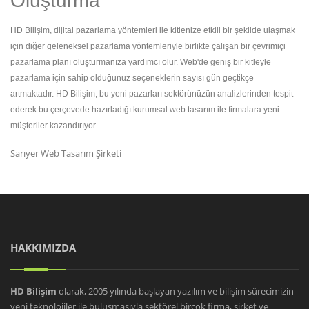
Oluşturma
HD Bilişim, dijital pazarlama yöntemleri ile kitlenize etkili bir şekilde ulaşmak
için diğer geleneksel pazarlama yöntemleriyle birlikte çalışan bir çevrimiçi
pazarlama planı oluşturmanıza yardımcı olur. Web'de geniş bir kitleyle
pazarlama için sahip olduğunuz seçeneklerin sayısı gün geçtikçe
artmaktadır. HD Bilişim, bu yeni pazarları sektörünüzün analizlerinden tespit
ederek bu çerçevede hazırladığı kurumsal web tasarım ile firmalara yeni
müşteriler kazandırıyor.
Sarıyer Web Tasarım Şirketi
HAKKIMIZDA
HD Bilişim
olarak, 2005 yılında başlayan yazılım ve bilişim sürecimizin
yeni teknolojiler ile buluşmasıyla sektörel birçok firma, şirket ve