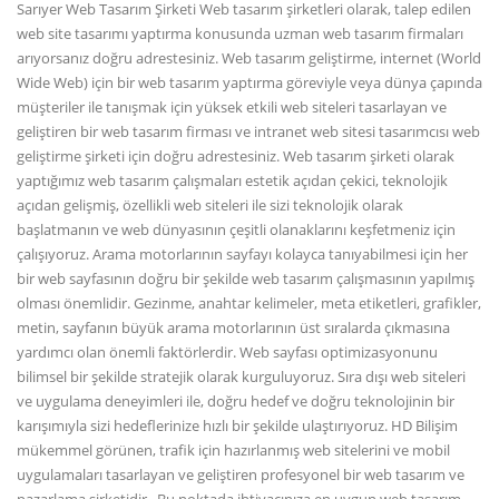
Sarıyer Web Tasarım Şirketi Web tasarım şirketleri olarak, talep edilen
web site tasarımı yaptırma konusunda uzman web tasarım firmaları
arıyorsanız doğru adrestesiniz. Web tasarım geliştirme, internet (World
Wide Web) için bir web tasarım yaptırma göreviyle veya dünya çapında
müşteriler ile tanışmak için yüksek etkili web siteleri tasarlayan ve
geliştiren bir web tasarım firması ve intranet web sitesi tasarımcısı web
geliştirme şirketi için doğru adrestesiniz. Web tasarım şirketi olarak
yaptığımız web tasarım çalışmaları estetik açıdan çekici, teknolojik
açıdan gelişmiş, özellikli web siteleri ile sizi teknolojik olarak
başlatmanın ve web dünyasının çeşitli olanaklarını keşfetmeniz için
çalışıyoruz. Arama motorlarının sayfayı kolayca tanıyabilmesi için her
bir web sayfasının doğru bir şekilde web tasarım çalışmasının yapılmış
olması önemlidir. Gezinme, anahtar kelimeler, meta etiketleri, grafikler,
metin, sayfanın büyük arama motorlarının üst sıralarda çıkmasına
yardımcı olan önemli faktörlerdir. Web sayfası optimizasyonunu
bilimsel bir şekilde stratejik olarak kurguluyoruz. Sıra dışı web siteleri
ve uygulama deneyimleri ile, doğru hedef ve doğru teknolojinin bir
karışımıyla sizi hedeflerinize hızlı bir şekilde ulaştırıyoruz. HD Bilişim
mükemmel görünen, trafik için hazırlanmış web sitelerini ve mobil
uygulamaları tasarlayan ve geliştiren profesyonel bir web tasarım ve