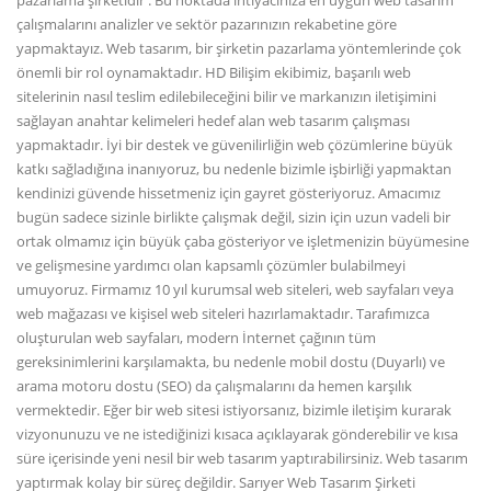
pazarlama şirketidir . Bu noktada ihtiyacınıza en uygun web tasarım
çalışmalarını analizler ve sektör pazarınızın rekabetine göre
yapmaktayız. Web tasarım, bir şirketin pazarlama yöntemlerinde çok
önemli bir rol oynamaktadır. HD Bilişim ekibimiz, başarılı web
sitelerinin nasıl teslim edilebileceğini bilir ve markanızın iletişimini
sağlayan anahtar kelimeleri hedef alan web tasarım çalışması
yapmaktadır. İyi bir destek ve güvenilirliğin web çözümlerine büyük
katkı sağladığına inanıyoruz, bu nedenle bizimle işbirliği yapmaktan
kendinizi güvende hissetmeniz için gayret gösteriyoruz. Amacımız
bugün sadece sizinle birlikte çalışmak değil, sizin için uzun vadeli bir
ortak olmamız için büyük çaba gösteriyor ve işletmenizin büyümesine
ve gelişmesine yardımcı olan kapsamlı çözümler bulabilmeyi
umuyoruz. Firmamız 10 yıl kurumsal web siteleri, web sayfaları veya
web mağazası ve kişisel web siteleri hazırlamaktadır. Tarafımızca
oluşturulan web sayfaları, modern İnternet çağının tüm
gereksinimlerini karşılamakta, bu nedenle mobil dostu (Duyarlı) ve
arama motoru dostu (SEO) da çalışmalarını da hemen karşılık
vermektedir. Eğer bir web sitesi istiyorsanız, bizimle iletişim kurarak
vizyonunuzu ve ne istediğinizi kısaca açıklayarak gönderebilir ve kısa
süre içerisinde yeni nesil bir web tasarım yaptırabilirsiniz. Web tasarım
yaptırmak kolay bir süreç değildir. Sarıyer Web Tasarım Şirketi