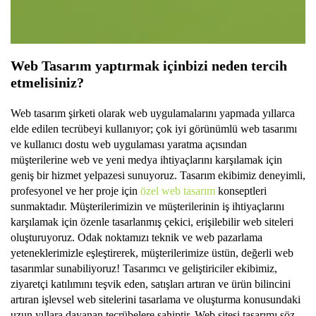
Web Tasarım yaptırmak için
bizi
neden tercih
etmelisiniz?
Web tasarım şirketi olarak web uygulamalarını yapmada yıllarca
elde edilen tecrübeyi kullanıyor; çok iyi görünümlü web tasarımı
ve kullanıcı dostu web uygulaması yaratma açısından
müşterilerine web ve yeni medya ihtiyaçlarını karşılamak için
geniş bir hizmet yelpazesi sunuyoruz. Tasarım ekibimiz deneyimli,
profesyonel ve her proje için
özel web tasarım
konseptleri
sunmaktadır. Müşterilerimizin ve müşterilerinin iş ihtiyaçlarını
karşılamak için özenle tasarlanmış çekici, erişilebilir web siteleri
oluşturuyoruz. Odak noktamızı teknik ve web pazarlama
yeteneklerimizle eşleştirerek, müşterilerimize üstün, değerli web
tasarımlar sunabiliyoruz! Tasarımcı ve geliştiriciler ekibimiz,
ziyaretçi katılımını teşvik eden, satışları artıran ve ürün bilincini
artıran işlevsel web sitelerini tasarlama ve oluşturma konusundaki
uzun yıllara dayanan tecrübelere sahiptir. Web sitesi tasarımı söz