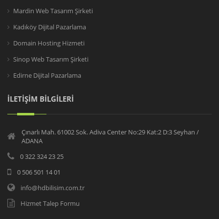
Mardin Web Tasarım Şirketi
Kadıköy Dijital Pazarlama
Domain Hosting Hizmeti
Sinop Web Tasarım Şirketi
Edirne Dijital Pazarlama
İLETİŞİM BİLGİLERİ
Çınarlı Mah. 61002 Sok. Adiva Center No:29 Kat:2 D:3 Seyhan /
ADANA
0 322 324 23 25
0 506 501 14 01
info@hdbilisim.com.tr
Hizmet Talep Formu