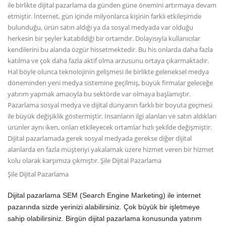
ile birlikte dijital pazarlama da günden güne önemini artırmaya devam
etmiştir. İnternet, gün içinde milyonlarca kişinin farklı etkileşimde
bulunduğu, ürün satın aldığı ya da sosyal medyada var olduğu
herkesin bir şeyler katabildiği bir ortamdır. Dolayısıyla kullanıcılar
kendilerini bu alanda özgür hissetmektedir. Bu his onlarda daha fazla
katılma ve çok daha fazla aktif olma arzusunu ortaya çıkarmaktadır.
Hal böyle olunca teknolojinin gelişmesi ile birlikte geleneksel medya
döneminden yeni medya sistemine geçilmiş, büyük firmalar geleceğe
yatırım yapmak amacıyla bu sektörde var olmaya başlamıştır.
Pazarlama sosyal medya ve dijital dünyanın farklı bir boyuta geçmesi
ile büyük değişiklik göstermiştir. İnsanların ilgi alanları ve satın aldıkları
ürünler aynı iken, onları etkileyecek ortamlar hızlı şekilde değişmiştir.
Dijital pazarlamada gerek sosyal medyada gerekse diğer dijital
alanlarda en fazla müşteriyi yakalamak üzere hizmet veren bir hizmet
kolu olarak karşımıza çıkmıştır. Şile Dijital Pazarlama
Şile Dijital Pazarlama
Dijital pazarlama SEM (Search Engine Marketing) ile internet
pazarında sizde yerinizi alabilirsiniz. Çok büyük bir işletmeye
sahip olabilirsiniz. Birgün dijital pazarlama konusunda yatırım