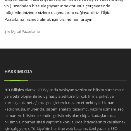
vb.) üzerinden bize ulaştıysanız sektörünüz çerçevesinde
müşterilerinizinde sizlere ulaşmalarını sağlayabiliriz. Dİjital
Pazarlama hizmeti almak için bizi hemen arayın!
Şile Dijital Pazarlama
HAKKIMIZDA
HD Bilişim
olarak, 2005 yılında başlayan yazılım ve bilişim sürecimizin
yeni teknolojiler ile buluşmasıyla sektörel birçok firma, şirket ve
kuruluşa hizmet ağımızı genişleterek devam etmekteyiz. Uzman
kadromuzla, mühendis, sistem analisti, tasarımcı, yazılım uzmanı, seo
uzmanı ve bilişimde kendini geliştirmiş olan ekip arkadaşlarımızla
bilişim ve internet sitesi yaptırma konusunda ihtiyaçlarınızı karşılamak
için çalışıyoruz. Türkiye'nin her iline web tasarım, özel yazılım, SEO