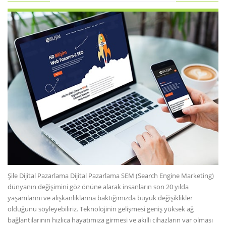
Şile Dijital Pazarlama Dijital Pazarlama SEM (Search Engine Marketing)
dünyanın değişimini göz önüne alarak insanların son 20 yılda
yaşamlarını ve alışkanlıklarına baktığımızda büyük değişiklikler
olduğunu söyleyebiliriz. Teknolojinin gelişmesi geniş yüksek ağ
bağlantılarının hızlıca hayatımıza girmesi ve akıllı cihazların var olması