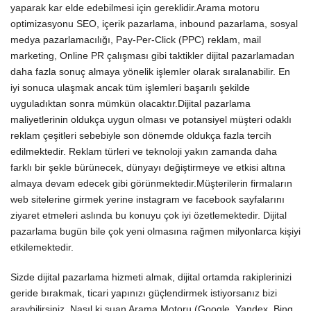
yaparak kar elde edebilmesi için gereklidir.
Arama motoru
optimizasyonu SEO, içerik pazarlama, inbound pazarlama, sosyal
medya pazarlamacılığı, Pay-Per-Click (PPC) reklam, mail
marketing, Online PR çalışması gibi taktikler dijital pazarlamadan
daha fazla sonuç almaya yönelik işlemler olarak sıralanabilir. En
iyi sonuca ulaşmak ancak tüm işlemleri başarılı şekilde
uyguladıktan sonra mümkün olacaktır.
Dijital pazarlama
maliyetlerinin oldukça uygun olması ve potansiyel müşteri odaklı
reklam çeşitleri sebebiyle son dönemde oldukça fazla tercih
edilmektedir. Reklam türleri ve teknoloji yakın zamanda daha
farklı bir şekle bürünecek, dünyayı değiştirmeye ve etkisi altına
almaya devam edecek gibi görünmektedir.
Müşterilerin firmaların
web sitelerine girmek yerine instagram ve facebook sayfalarını
ziyaret etmeleri aslında bu konuyu çok iyi özetlemektedir. Dijital
pazarlama bugün bile çok yeni olmasına rağmen milyonlarca kişiyi
etkilemektedir.
Sizde dijital pazarlama hizmeti almak, dijital ortamda rakiplerinizi
geride bırakmak, ticari yapınızı güçlendirmek istiyorsanız bizi
araybilirsiniz. Nasıl ki şuan Arama Motoru (Google, Yandex, Bing