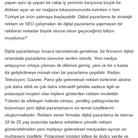
yapan aynı işi yapan bir rakip iş yerinizin karşısına küçük bir
dükkan açar ve siz mağaza lokasyonunuzda kalırken o tüm
Türkiye'ye ürün satmaya başlayabilir. Dijital pazarlama ile stratejik
reklam ve SEO çalışmaları ile dijital pazarlama yapmayan bir
rakibinizi nekadar büyük olursa olsun geçeceğinizi biliyor
muydunuz?
Dijital pazarlamayı kısaca tanımlamak gerekirse, bir firmanın dijital
ortamdaki pazarlama sürecine verilen isimdir. Yeni medya
anlayışının ortaya çıkması ile dilimize girmiş, yeni ve bir o kadar
da geliştirilmeye müsait olan bir pazarlama çeşididir. Radyo,
Televizyon, Gazete, Pano gibi geleneksel reklam türlerinin aksine
çok daha etkili ve çok daha interaktif şekilde sadece ilgili ve
potansiyel müşteri olan kişilere gösterilen reklam modelidir.
Tüketici ile etkileşim halinde olması, yenilikçi yaklaşımlarda
bulunması yeni dijital pazarlamanın en temel özelliklerini
oluşturmaktadır. Reklam veren firmalar dijital pazarlama ile isterse
18 ile 25 yaş arasında sadece erkeklere yönelik reklam
gösterebilmeleri yeni medyayı geleneksel medyadan ayıran en
muhteşem özelliktir. Potansiyel müşteri kitlesi ile doğru yerde ve