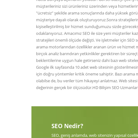
müşterileriniz sizi ürünleriniz üzerinden veya hizmetl
"ücretsiz" şekilde arama sonuçlarında daha yüksek görünm
müşteriye dayalı olarak oluşturuyoruz.Sonra stratejilerim
kişiselleştirilmiş bir hizmet sunduğumuzu sizde göreceks
odaklanıyoruz. Amacımız SEO ile size yeni müşteriler kaz
stratejileri önemli ölçüde değişti. Ve işletmeler için S
arama motorlarından özellikler aranan ürün ve hizmet mü
birçok analiz barındıran yetkinlikler gerektiren bir süre
beklentilerine uygun hale getirseniz dahi bazı web sitele
Google ilk sayfasında 10 adet web sitesinin gösterilmesin
için doğru yöntemler kritik öneme sahiptir. Bazı arama m
olabilse de, bu veriler tüm hikayeyi anlatmaz. Web sites
değerinin gerçek bir ölçüsüdür.HD Bilişim SEO Uzmanları 
SEO Nedir?
SEO, geniş anlamda, web sitenizin yapısal özellik