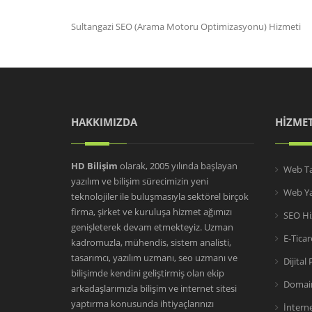
Sultangazi SEO (Arama Motoru Optimizasyonu) Hizmeti
HAKKIMIZDA
HİZMET
HD Bilişim
olarak, 2005 yılında başlayan
Web Ta
yazılım ve bilişim sürecimizin yeni
Web Ya
teknolojiler ile buluşmasıyla sektörel birçok
firma, şirket ve kuruluşa hizmet ağımızı
SEO Hi
genişleterek devam etmekteyiz. Uzman
E-Tica
kadromuzla, mühendis, sistem analisti,
tasarımcı, yazılım uzmanı, seo uzmanı ve
Dijital
bilişimde kendini geliştirmiş olan ekip
Domain
arkadaşlarımızla bilişim ve internet sitesi
yaptırma konusunda ihtiyaçlarınızı
İntern