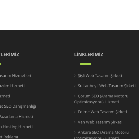
LERİMİZ
LİNKLERİMİZ
sarım Hizmetleri
Şişli Web Tasarım Şirketi
zılım Hizmeti
Sultanbeyli Web Tasarım Şirketi
zmeti
Çorum SEO (Arama Motoru
Optimizasyonu) Hizmeti
ret SEO Danışmanlığı
Edirne Web Tasarım Şirketi
 Pazarlama Hizmeti
Van Web Tasarım Şirketi
 Hosting Hizmeti
Ankara SEO (Arama Motoru
et Reklamı
Optimizasyonu) Hizmeti