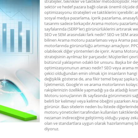
stratejiler, teknikler ve taktikler metodolojisidir. H
sektör ve hedef pazara bağlı olarak önemli ölçüde d
optimizasyonu stratejileri ve taktiklerini içerebilir;
sosyal medya pazarlama, içerik pazarlama, anasayfa
tasarımı sadece birkaçıdır.Arama motoru pazarlamas
sayfalarında (SERP'ler) görünürlüklerini artırarak we
SEO ve SEM arasındaki fark nedir? SEO ve SEM aras
bilinen Arama motoru pazarlaması veya Arama pazarl
motorlarında görünürlüğü artırmayı amaçlıyor. PPC r
olabilecek diğer yöntemleri de içerir. Arama Motor
stratejisinin ayrılmaz bir parçasıdır; Müşterileri çevr
bütüncül yaklaşımın odaklı bir unsuru. Başka bir 
optimizasyonunun amacı nedir? SEO veya arama mo
çekici olduğundan emin olmak için insanların hangi s
değişiklik gösterse de, ana fikir temel beyaz şapka t
İşletmenizi, Google'ın ve arama motorlarının kolayc
rakiplerinizin özellikle yapmadığı ya da atladığı kı
Motoru sonuçlarının ilk sayfasında görünmesini sa
belirli bir kelimeyi veya kelime öbeğini yazarken Ara
görünür. Bazı sitelerin neden bu listede diğerleri
motoru yöneticileri tarafından kullanılan taktiklerd
nezaman indireceğine geliştirmiş olduğu yapay zeka y
olan ve standartlara uygun olarak hazırlanmamış bir
diyoruz.