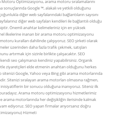
ama Motoru Optimizasyonu, arama motoru sıralamalarını
ama sonuçlarında Google ™, alakalı ve yetkili olduğunu
çoğunlukla diğer web sayfalarındaki bağlantıların sayısını
ayfalarınız diğer web sayfaları kendileri ile bağlantılı olduğu
ptir. Önemli anahtar kelimeleriniz için en yüksek
temel ilkelerine inanan bir arama motoru optimizasyonu
otoru kuralları dahilinde çalışıyoruz. SEO şirketi olarak
imeler üzerinden daha fazla trafik çekmek, satışları
 artırmak için sizinle birlikte çalışacaktır. SEO
 kendi seo çalışmanızı kendiniz yapabilirsiniz. Organik
e ziyaretçileri elde etmenin anahtarı olduğunu herkes
 sitenizi Google, Yahoo veya Bing gibi arama motorlarında
ir. Sitenizi sıralayan arama motorları olmasına rağmen,
inisiyatiflerin bir sonucu olduğuna inanıyoruz. Siteniz ilk
n buradayız. Arama motoru optimizasyonu hizmetlerimiz
e arama motorlarında her değişikliğin ilerisinde kalmak
 devam ediyoruz. SEO yapan firmalar arıyorsanız doğru
timizasyonu) Hizmeti