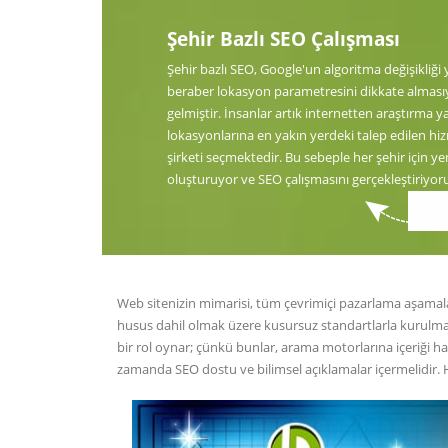
Şehir Bazlı SEO Çalışması
Şehir bazlı SEO, Google'un algoritma değişikliği
beraber lokasyon parametresini dikkate almas
gelmiştir. İnsanlar artık internetten araştırma 
lokasyonlarına en yakın yerdeki talep edilen hi
şirketi seçmektedir. Bu sebeple her şehir için yen
oluşturuyor ve SEO çalışmasını gerçekleştiriyor
Web sitenizin mimarisi, tüm çevrimiçi pazarlama aşamalarını
husus dahil olmak üzere kusursuz standartlarla kurulma
bir rol oynar; çünkü bunlar, arama motorlarına içeriği ha
zamanda SEO dostu ve bilimsel açıklamalar içermelidir. HD