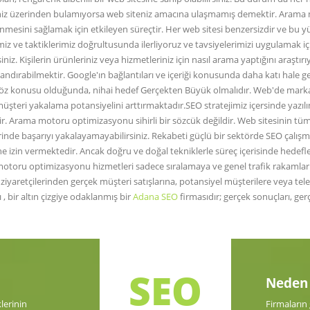
eriniz üzerinden bulamıyorsa web siteniz amacına ulaşmamış demektir. Arama 
esini sağlamak için etkileyen süreçtir. Her web sitesi benzersizdir ve bu yü
iz ve taktiklerimiz doğrultusunda ilerliyoruz ve tavsiyelerimizi uygulamak içi
iniz. Kişilerin ürünleriniz veya hizmetleriniz için nasıl arama yaptığını ara
andırabilmektir. Google'ın bağlantıları ve içeriği konusunda daha katı hale ge
EO söz konusu olduğunda, nihai hedef Gerçekten Büyük olmalıdır. Web'de markan
şteri yakalama potansiyelini arttırmaktadır.SEO stratejimiz içersinde yazılı
çtir. Arama motoru optimizasyonu sihirli bir sözcük değildir. Web sitesinin tü
rinde başarıyı yakalayamayabilirsiniz. Rekabeti güçlü bir sektörde SEO çalışm
e izin vermektedir. Ancak doğru ve doğal tekniklerle süreç içerisinde hedefled
otoru optimizasyonu hizmetleri sadece sıralamaya ve genel trafik rakamlarına
i ziyaretçilerinden gerçek müşteri satışlarına, potansiyel müşterilere veya 
, bir altın çizgiye odaklanmış bir
Adana SEO
firmasıdır; gerçek sonuçları, gerç
SEO
Neden 
lerinin
Firmaların 