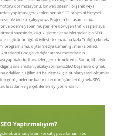
motoru optimizasyonu, bir web sitesini, organik veya
zden yapılması gerekenleri her bir SEO projesini bireysel
n sizinle birlikte çalışıyoruz. Projenin her aşamasında
ştırıyor ve ödeme yapan müşterilere dönüşen trafik sağlamaya
tirmesi sayesinde, küçük işletmeler ve işletmeler için SEO
ızın görünürlüğünü iyileştirirken, daha fazla Trafiği çekerek,
m, programlama, dijital medya uzmanlığı, marka bilinci,
m kriterlerini Google ve diğer arama motorlarının
ası yapmak ciddi analizler gerektirmektedir. Sonuç itibariyle
iğiniz sıralamaları yakalayabilirsiniz.SEO başarısını ölçmek
 odaklanır. Eğilimleri belirlemek için bunlar yararlı ölçümler
telefon görüşmelerine kadar olan dönüşümleri ölçmek, SEO
ek fırsatları ve gerçek ilerlemeyi yönlendirir.
SEO Yaptırmalıyım?
giderek artmasıyla birlikte satış pazarlamanın bu