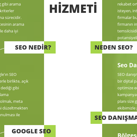
HİZMETİ
g gibi arama
rekabet or
kriterler
isteyen, in
a sürecidir.
firmalar bu
tesinin arama
firmanın i
le daha iyi
temsilcisid
potansiyeli
SEO NEDİR?
NEDEN SEO?
Seo Da
gle'ın SEO
SEO danışm
le birlikte, açık
bir dijital
 dediği gibi
optimize ed
alama
kampanyala
 olmak, meta
planı size 
ni düzeltmekten
ekibimizle 
unulması ile
SEO DANIŞMA
GOOGLE SEO
Bölges