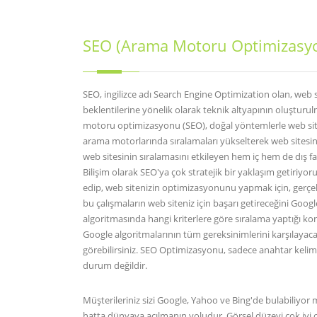
SEO (Arama Motoru Optimizasy
SEO, ingilizce adı Search Engine Optimization olan, web 
beklentilerine yönelik olarak teknik altyapının oluşturu
motoru optimizasyonu (SEO), doğal yöntemlerle web sites
arama motorlarında sıralamaları yükselterek web sitesinin t
web sitesinin sıralamasını etkileyen hem iç hem de dış fa
Bilişim olarak SEO'ya çok stratejik bir yaklaşım getiriyoru
edip, web sitenizin optimizasyonunu yapmak için, gerçekleşi
bu çalışmaların web siteniz için başarı getireceğini Goo
algoritmasında hangi kriterlere göre sıralama yaptığı k
Google algoritmalarının tüm gereksinimlerini karşılayacak 
görebilirsiniz. SEO Optimizasyonu, sadece anahtar kelime
durum değildir.
Müşterileriniz sizi Google, Yahoo ve Bing'de bulabiliyo
hatta dünyaya açılmanın yoludur. Görsel düzeyi çok iyi 