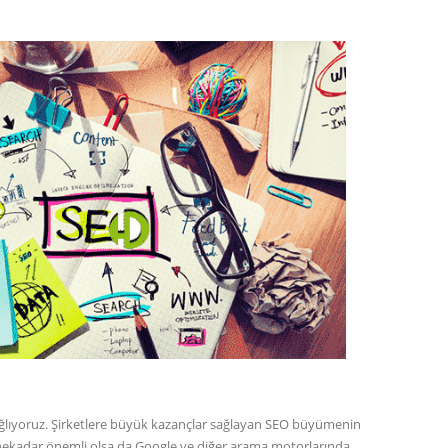
sağlıyoruz. Şirketlere büyük kazançlar sağlayan SEO büyümenin
er nekadar önemli olsa da Google ve diğer arama motorlarında