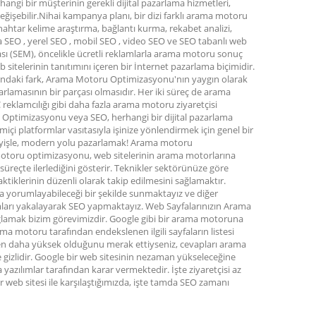
erhangi bir müşterinin gerekli dijital pazarlama hizmetleri,
eğişebilir.Nihai kampanya planı, bir dizi farklı arama motoru
 anahtar kelime araştırma, bağlantı kurma, rekabet analizi,
 SEO , yerel SEO , mobil SEO , video SEO ve SEO tabanlı web
ı (SEM), öncelikle ücretli reklamlarla arama motoru sonuç
b sitelerinin tanıtımını içeren bir İnternet pazarlama biçimidir.
ındaki fark, Arama Motoru Optimizasyonu'nın yaygın olarak
amasının bir parçası olmasıdır. Her iki süreç de arama
eklamcılığı gibi daha fazla arama motoru ziyaretçisi
u Optimizasyonu veya SEO, herhangi bir dijital pazarlama
imiçi platformlar vasıtasıyla işinize yönlendirmek için genel bir
deyişle, modern yolu pazarlamak! Arama motoru
toru optimizasyonu, web sitelerinin arama motorlarına
üreçte ilerlediğini gösterir. Teknikler sektörünüze göre
aktiklerinin düzenli olarak takip edilmesini sağlamaktır.
a yorumlayabileceği bir şekilde sunmaktayız ve diğer
sımları yakalayarak SEO yapmaktayız. Web Sayfalarınızın Arama
ğlamak bizim görevimizdir. Google gibi bir arama motoruna
ma motoru tarafından endekslenen ilgili sayfaların listesi
nden daha yüksek olduğunu merak ettiyseniz, cevapları arama
e gizlidir. Google bir web sitesinin nezaman yükseleceğine
azılımlar tarafından karar vermektedir. İşte ziyaretçisi az
 web sitesi ile karşılaştığımızda, işte tamda SEO zamanı