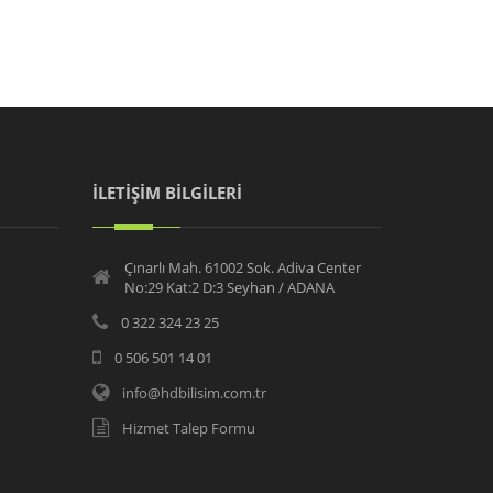
İLETİŞİM BİLGİLERİ
Çınarlı Mah. 61002 Sok. Adiva Center
No:29 Kat:2 D:3 Seyhan / ADANA
0 322 324 23 25
0 506 501 14 01
info@hdbilisim.com.tr
Hizmet Talep Formu