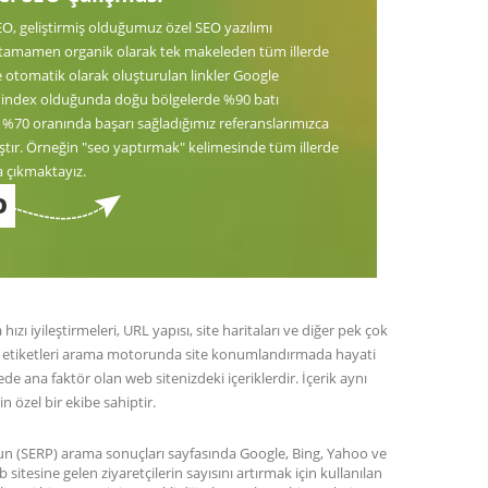
EO, geliştirmiş olduğumuz özel SEO yazılımı
tamamen organik olarak tek makeleden tüm illerde
e otomatik olarak oluşturulan linkler Google
 index olduğunda doğu bölgelerde %90 batı
 %70 oranında başarı sağladığımız referanslarımızca
ştır. Örneğin "seo yaptırmak" kelimesinde tüm illerde
da çıkmaktayız.
O
zı iyileştirmeleri, URL yapısı, site haritaları ve diğer pek çok
eta etiketleri arama motorunda site konumlandırmada hayati
e ana faktör olan web sitenizdeki içeriklerdir. İçerik aynı
 özel bir ekibe sahiptir.
 (SERP) arama sonuçları sayfasında Google, Bing, Yahoo ve
 sitesine gelen ziyaretçilerin sayısını artırmak için kullanılan