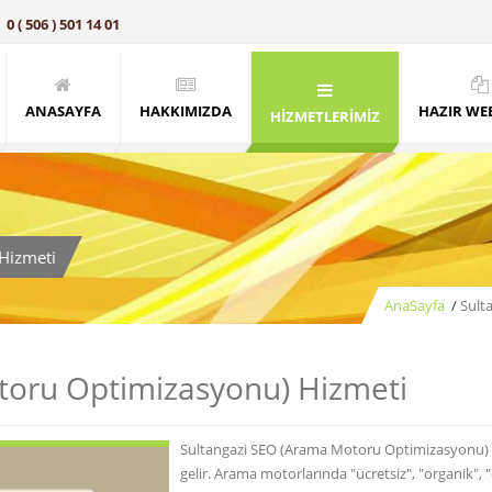
0 ( 506 ) 501 14 01
ANASAYFA
HAKKIMIZDA
HAZIR WEB
HİZMETLERİMİZ
Hizmeti
AnaSayfa
/
Sult
toru Optimizasyonu) Hizmeti
Sultangazi SEO (Arama Motoru Optimizasyonu)
gelir. Arama motorlarında "ücretsiz", "organik",