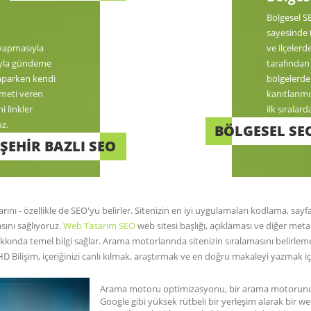
Bölgesel S
sayesinde 
 yapmasıyla
ve ilçelerd
ıyla gündeme
tarafından
yaparken kendi
bölgelerde
zmeti veren
kanıtlanmı
i linkler
ilk sıralar
uz.
BÖLGESEL SE
ŞEHİR BAZLI SEO
 - özellikle de SEO'yu belirler. Sitenizin en iyi uygulamaları kodlama, sayfa hı
sını sağlıyoruz.
Web Tasarım SEO
web sitesi başlığı, açıklaması ve diğer m
kkında temel bilgi sağlar. Arama motorlarında sitenizin sıralamasını belirlemed
 Bilişim, içeriğinizi canlı kılmak, araştırmak ve en doğru makaleyi yazmak için
Arama motoru optimizasyonu, bir arama motorunun
Google gibi yüksek rütbeli bir yerleşim alarak bir web