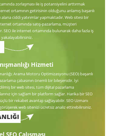
tamında zorlaşması ile iş potansiyelini arttırmak
ternet ortamının getirisinin olduğunu anlamış başarılı
 alana ciddi yatırımlar yapmaktadır. Web sitesi bir
nternet ortamında satış-pazarlama, müşteri
ir. SEO ile internet ortamında bulunarak daha fazla iş
 yakalayabilirsiniz.
nışmanlığı Hizmeti
anlığı; Arama Motoru Optimizasyonu (SEO) başarılı
 pazarlama çabasının önemli bir bileşenidir. İyi
ilmiş bir web sitesi, tüm dijital pazarlama
rınız için sağlam bir platform sağlar. Harika bir SEO
güçlü bir rekabet avantajı sağlayabilir. SEO Uzmanı
görüşerek web sitenizi ücretsiz analiz ettirebilirsiniz.
NLIĞI
el SEO Çalışması