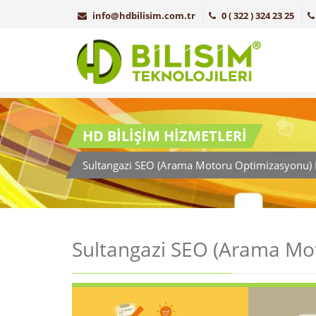
info@hdbilisim.com.tr
0 ( 322 ) 324 23 25
HD BİLİŞİM HİZMETLERİ
Sultangazi SEO (Arama Motoru Optimizasyonu) 
Sultangazi SEO (Arama Mo