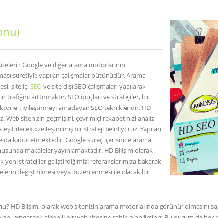
onu)
sitelerin Google ve diğer arama motorlarının
lması suretiyle yapılan çalışmalar bütünüdür. Arama
i, site içi
SEO
ve site dışı SEO çalışmaları yapılarak
rafiğini arttırmaktır. SEO ipuçları ve stratejiler, bir
ktörleri iyileştirmeyi amaçlayan SEO teknikleridir. HD
z. Web sitenizin geçmişini, çevrimiçi rekabetinizi analiz
tirlecek özelleştirilmiş bir strateji belirliyoruz. Yapılan
gle da kabul etmektedir. Google süreç içerisinde arama
onusunda makaleler yayınlamaktadır. HD Bilişim olarak
yeni stratejiler geliştirdiğimizi referanslarımıza bakarak
lerin değiştirilmesi veya düzenlenmesi ile olacak bir
r mu? HD Bilşim, olarak web sitenizin arama motorlarında görünür olmasını 
olan, rengarenk albenili bir web sitesine sahip olabilirsiniz. Bu durum da h