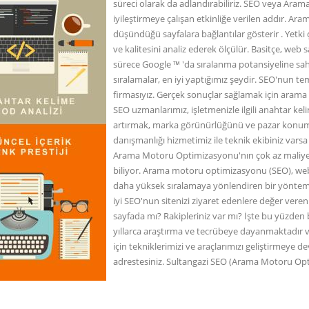
süreci olarak da adlandırabiliriz. SEO veya Ar
iyileştirmeye çalışan etkinliğe verilen addır. Ar
düşündüğü sayfalara bağlantılar gösterir . Yetki 
ve kalitesini analiz ederek ölçülür. Basitçe, web s
sürece Google ™ 'da sıralanma potansiyeline sahi
sıralamalar, en iyi yaptığımız şeydir. SEO'nun 
firmasıyız. Gerçek sonuçlar sağlamak için arama m
SEO uzmanlarımız, işletmenizle ilgili anahtar kel
artırmak, marka görünürlüğünü ve pazar konumunu
danışmanlığı hizmetimiz ile teknik ekibiniz varsa
Arama Motoru Optimizasyonu'nın çok az maliyetl
biliyor. Arama motoru optimizasyonu (SEO), web
daha yüksek sıralamaya yönlendiren bir yöntemd
iyi SEO'nun sitenizi ziyaret edenlere değer veren 
sayfada mı? Rakipleriniz var mı? İşte bu yüzde
yıllarca araştırma ve tecrübeye dayanmaktadır v
için tekniklerimizi ve araçlarımızı geliştirmeye
adrestesiniz. Sultangazi SEO (Arama Motoru Op