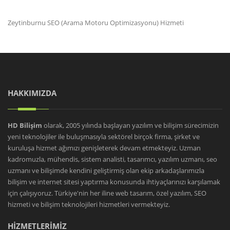
Zeytinburnu SEO (Arama Motoru Optimizasyonu) Hizmeti
HAKKIMIZDA
HD Bilişim
olarak, 2005 yılında başlayan yazılım ve bilişim sürecimizin
yeni teknolojiler ile buluşmasıyla sektörel birçok firma, şirket ve
kuruluşa hizmet ağımızı genişleterek devam etmekteyiz. Uzman
kadromuzla, mühendis, sistem analisti, tasarımcı, yazılım uzmanı, seo
uzmanı ve bilişimde kendini geliştirmiş olan ekip arkadaşlarımızla
bilişim ve internet sitesi yaptırma konusunda ihtiyaçlarınızı karşılamak
için çalışıyoruz. Türkiye'nin her iline web tasarım, özel yazılım, SEO
hizmeti ve bilişim teknolojileri hizmetleri vermekteyiz.
HİZMETLERİMİZ