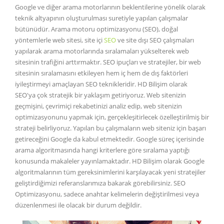
Google ve diğer arama motorlarının beklentilerine yönelik olarak
teknik altyapının oluşturulması suretiyle yapılan çalışmalar
bütünüdür. Arama motoru optimizasyonu (SEO), doğal
yöntemlerle web sitesi, site içi
SEO
ve site dışı SEO çalışmaları
yapılarak arama motorlarında sıralamaları yükselterek web
sitesinin trafiğini arttırmaktır. SEO ipuçları ve stratejiler, bir web
sitesinin sıralamasını etkileyen hem iç hem de dış faktörleri
iyileştirmeyi amaçlayan SEO teknikleridir. HD Bilişim olarak
SEO'ya çok stratejik bir yaklaşım getiriyoruz. Web sitenizin
geçmişini, çevrimiçi rekabetinizi analiz edip, web sitenizin
optimizasyonunu yapmak için, gerçekleşitirlecek özelleştirilmiş bir
strateji belirliyoruz. Yapılan bu çalışmaların web siteniz için başarı
getireceğini Google da kabul etmektedir. Google süreç içerisinde
arama algoritmasında hangi kriterlere göre sıralama yaptığı
konusunda makaleler yayınlamaktadır. HD Bilişim olarak Google
algoritmalarının tüm gereksinimlerini karşılayacak yeni stratejiler
geliştirdiğimizi referanslarımıza bakarak görebilirsiniz. SEO
Optimizasyonu, sadece anahtar kelimelerin değiştirilmesi veya
düzenlenmesi ile olacak bir durum değildir.