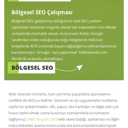
Bölgesel SEO Çalışması
Bölgesel SEO, geliştirmiş olduğumuz özel SEO yazılımı
sayesinde tamamen organik olarak tek makeleden tüm illerde
ve ilçelerde otomatik olarak oluşturulan linkler Google
tarafından index olduğunda doğu bölgelerde %90 batı
bölgelerde %70 oranında başarı sağladığımız referanslarımızca
kanıtlanmıştır. Örneğin "seo yaptırmak" kelimesinde tüm
illerde ilk sıralarda çıkmaktayız.
BÖLGESEL SEO
Web sitenizin mimarisi, tüm çevrimiçi pazarlama aşamalarını -
özellikle de SEO'yu belirler. Sitenizin en iyi uygulamaları kodlama,
sayfa hızı iyileştirmeleri, URL yapısı, site haritaları ve diğer pek çok
husus dahil olmak üzere kusursuz standartlarla kurulmasını
sağlıyoruz.
Web Tasarım SEO
web sitesi başlığı, açıklaması ve diğer
meta etiketleri arama motorunda site konumlandırmada hayati