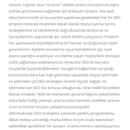
sitesini, organik veya "ücretsiz" şekilde arama sonuçlarında daha
yüksek görünmesini sağlamak için etkileyen süreçtir. Her web
sitesi benzersizdir ve bu yüzden yapılması gerekenleri her bir SEO
projesini bireysel müşteriye dayalı olarak oluşturuyoruz.Sonra
stratejilerimiz ve taktiklerimiz doğrultusunda ilerliyoruz ve
tavsiyelerimizi uygulamak için sizinle birlikte çalışıyoruz. Projenin
her aşamasında kişiselleştirilmiş bir hizmet sunduğumuzu sizde
göreceksiniz. Kişilerin ürünleriniz veya hizmetleriniz için nasıl
arama yaptığını araştırıyor ve ödeme yapan müşterilere dönüşen
trafik sağlamaya odaklanıyoruz. Amacımız SEO ile size yeni
müşteriler kazandırabilmektir. Google'ın bağlantıları ve içeriği
konusunda daha katı hale getirmesi sayesinde, küçük işletmeler
ve işletmeler için SEO stratejileri önemli ölçüde değişti. Ve
işletmeler için SEO söz konusu olduğunda, nihai hedef Gerçekten
Büyük olmalıdır. Web'de markanızın görünürlüğünü iyileştirirken,
daha fazla Trafiği çekerek, arama motorlarından özellikler aranan
ürün ve hizmet müşteri yakalama potansiyelini
arttırmaktadır.SEO stratejimiz içersinde yazılım, programlama,
dijital medya uzmanlığı, marka bilinci, birçok analiz barındıran
yetkinlikler gerektiren bir süreçtir. Arama motoru optimizasyonu