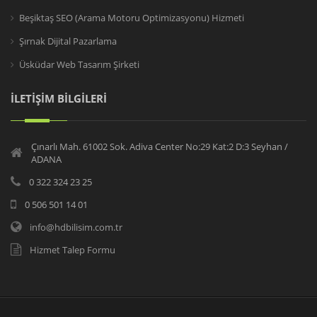
Beşiktaş SEO (Arama Motoru Optimizasyonu) Hizmeti
Şırnak Dijital Pazarlama
Üsküdar Web Tasarım Şirketi
İLETİŞİM BİLGİLERİ
Çınarlı Mah. 61002 Sok. Adiva Center No:29 Kat:2 D:3 Seyhan /
ADANA
0 322 324 23 25
0 506 501 14 01
info@hdbilisim.com.tr
Hizmet Talep Formu