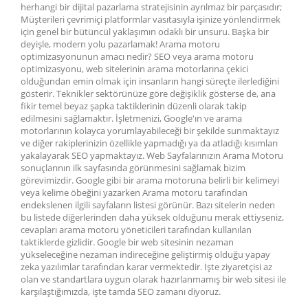
herhangi bir dijital pazarlama stratejisinin ayrılmaz bir parçasıdır;
Müşterileri çevrimiçi platformlar vasıtasıyla işinize yönlendirmek
için genel bir bütüncül yaklaşımın odaklı bir unsuru. Başka bir
deyişle, modern yolu pazarlamak! Arama motoru
optimizasyonunun amacı nedir? SEO veya arama motoru
optimizasyonu, web sitelerinin arama motorlarına çekici
olduğundan emin olmak için insanların hangi süreçte ilerlediğini
gösterir. Teknikler sektörünüze göre değişiklik gösterse de, ana
fikir temel beyaz şapka taktiklerinin düzenli olarak takip
edilmesini sağlamaktır. İşletmenizi, Google'ın ve arama
motorlarının kolayca yorumlayabileceği bir şekilde sunmaktayız
ve diğer rakiplerinizin özellikle yapmadığı ya da atladığı kısımları
yakalayarak SEO yapmaktayız. Web Sayfalarınızın Arama Motoru
sonuçlarının ilk sayfasında görünmesini sağlamak bizim
görevimizdir. Google gibi bir arama motoruna belirli bir kelimeyi
veya kelime öbeğini yazarken Arama motoru tarafından
endekslenen ilgili sayfaların listesi görünür. Bazı sitelerin neden
bu listede diğerlerinden daha yüksek olduğunu merak ettiyseniz,
cevapları arama motoru yöneticileri tarafından kullanılan
taktiklerde gizlidir. Google bir web sitesinin nezaman
yükseleceğine nezaman indireceğine geliştirmiş olduğu yapay
zeka yazılımlar tarafından karar vermektedir. İşte ziyaretçisi az
olan ve standartlara uygun olarak hazırlanmamış bir web sitesi ile
karşılaştığımızda, işte tamda SEO zamanı diyoruz.