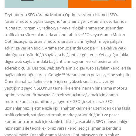
Zeytinburnu SEO (Arama Motoru Optimizasyonu) Hizmeti SEO,
"arama motoru optimizasyonu" anlamına gelir. Arama motorlarında
"ücretsiz", "organik", "editoryal" veya "doğal" arama sonuçlarından
trafik alma süreci olarak da adlandırabiliriz. SEO veya Arama Motoru
Optimizasyonu, arama motoru sıralamalarını iyileştirmeye çalışan
etkinliğe verilen addır. Arama sonuçlarında Google ™, alakalı ve yetkili
olduğunu düşündüğü sayfalara bağlantılar gösterir . Yetki çoğunlukla
diğer web sayfalarındaki bağlantıların sayısını ve kalitesini analiz
ederek ölçülür. Basitçe, web sayfalarınız diğer web sayfaları kendileri ile
bağlantılı olduğu sürece Google ™ 'da sıralanma potansiyeline sahiptir.
Önemli anahtar kelimeleriniz için en yüksek sıralamalar, en iyi
yaptığımız şeydir. SEO'nun temel ilkelerine inanan bir arama motoru
optimizasyonu firmasıyız. Gerçek sonuçlar sağlamak için arama
motoru kuralları dahilinde çalışıyoruz. SEO şirketi olarak SEO
uzmanlarımız, işletmenizle ilgili anahtar kelimeler üzerinden daha fazla
trafik çekmek, satışları artırmak, marka görünürlüğünü ve pazar
konumunu artırmak için sizinle birlikte çalışacaktır. SEO danışmanlığı
hizmetimiz ile teknik ekibiniz varsa kendi seo çalışmanızı kendiniz
yapabilirsiniz. Organik Arama Motoru Optimizasyonu'nın çok az