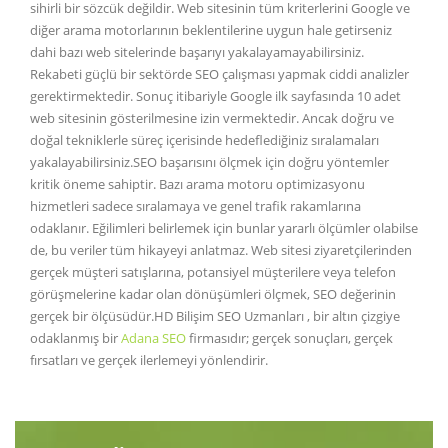
sihirli bir sözcük değildir. Web sitesinin tüm kriterlerini Google ve
diğer arama motorlarının beklentilerine uygun hale getirseniz
dahi bazı web sitelerinde başarıyı yakalayamayabilirsiniz.
Rekabeti güçlü bir sektörde SEO çalışması yapmak ciddi analizler
gerektirmektedir. Sonuç itibariyle Google ilk sayfasında 10 adet
web sitesinin gösterilmesine izin vermektedir. Ancak doğru ve
doğal tekniklerle süreç içerisinde hedeflediğiniz sıralamaları
yakalayabilirsiniz.SEO başarısını ölçmek için doğru yöntemler
kritik öneme sahiptir. Bazı arama motoru optimizasyonu
hizmetleri sadece sıralamaya ve genel trafik rakamlarına
odaklanır. Eğilimleri belirlemek için bunlar yararlı ölçümler olabilse
de, bu veriler tüm hikayeyi anlatmaz. Web sitesi ziyaretçilerinden
gerçek müşteri satışlarına, potansiyel müşterilere veya telefon
görüşmelerine kadar olan dönüşümleri ölçmek, SEO değerinin
gerçek bir ölçüsüdür.HD Bilişim SEO Uzmanları , bir altın çizgiye
odaklanmış bir
Adana SEO
firmasıdır; gerçek sonuçları, gerçek
fırsatları ve gerçek ilerlemeyi yönlendirir.