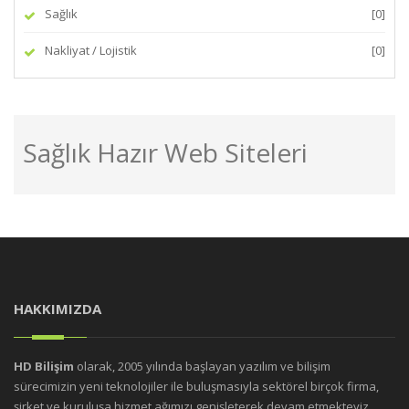
Sağlık
[0]
Nakliyat / Lojistik
[0]
Sağlık Hazır Web Siteleri
HAKKIMIZDA
HD Bilişim
olarak, 2005 yılında başlayan yazılım ve bilişim
sürecimizin yeni teknolojiler ile buluşmasıyla sektörel birçok firma,
şirket ve kuruluşa hizmet ağımızı genişleterek devam etmekteyiz.