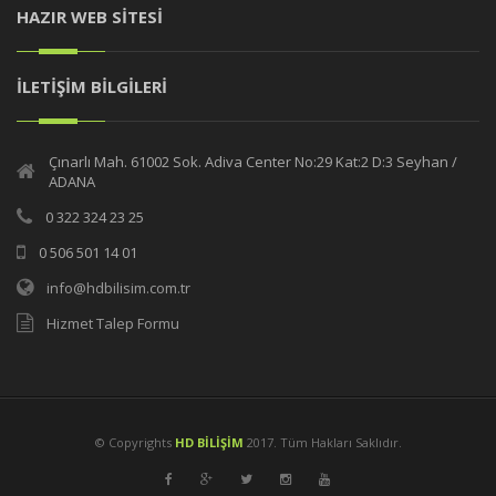
HAZIR WEB SİTESİ
İLETİŞİM BİLGİLERİ
Çınarlı Mah. 61002 Sok. Adiva Center No:29 Kat:2 D:3 Seyhan /
ADANA
0 322 324 23 25
0 506 501 14 01
info@hdbilisim.com.tr
Hizmet Talep Formu
© Copyrights
HD BİLİŞİM
2017. Tüm Hakları Saklıdır.