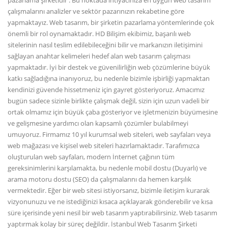
pazarlama şirketidir . Bu noktada ihtiyacınıza en uygun web tasarım
çalışmalarını analizler ve sektör pazarınızın rekabetine göre
yapmaktayız. Web tasarım, bir şirketin pazarlama yöntemlerinde çok
önemli bir rol oynamaktadır. HD Bilişim ekibimiz, başarılı web
sitelerinin nasıl teslim edilebileceğini bilir ve markanızın iletişimini
sağlayan anahtar kelimeleri hedef alan web tasarım çalışması
yapmaktadır. İyi bir destek ve güvenilirliğin web çözümlerine büyük
katkı sağladığına inanıyoruz, bu nedenle bizimle işbirliği yapmaktan
kendinizi güvende hissetmeniz için gayret gösteriyoruz. Amacımız
bugün sadece sizinle birlikte çalışmak değil, sizin için uzun vadeli bir
ortak olmamız için büyük çaba gösteriyor ve işletmenizin büyümesine
ve gelişmesine yardımcı olan kapsamlı çözümler bulabilmeyi
umuyoruz. Firmamız 10 yıl kurumsal web siteleri, web sayfaları veya
web mağazası ve kişisel web siteleri hazırlamaktadır. Tarafımızca
oluşturulan web sayfaları, modern İnternet çağının tüm
gereksinimlerini karşılamakta, bu nedenle mobil dostu (Duyarlı) ve
arama motoru dostu (SEO) da çalışmalarını da hemen karşılık
vermektedir. Eğer bir web sitesi istiyorsanız, bizimle iletişim kurarak
vizyonunuzu ve ne istediğinizi kısaca açıklayarak gönderebilir ve kısa
süre içerisinde yeni nesil bir web tasarım yaptırabilirsiniz. Web tasarım
yaptırmak kolay bir süreç değildir. İstanbul Web Tasarım Şirketi