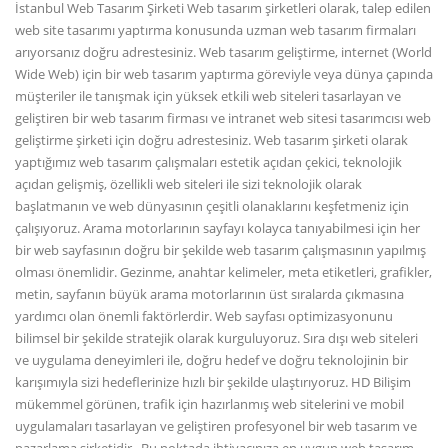
İstanbul Web Tasarım Şirketi Web tasarım şirketleri olarak, talep edilen
web site tasarımı yaptırma konusunda uzman web tasarım firmaları
arıyorsanız doğru adrestesiniz. Web tasarım geliştirme, internet (World
Wide Web) için bir web tasarım yaptırma göreviyle veya dünya çapında
müşteriler ile tanışmak için yüksek etkili web siteleri tasarlayan ve
geliştiren bir web tasarım firması ve intranet web sitesi tasarımcısı web
geliştirme şirketi için doğru adrestesiniz. Web tasarım şirketi olarak
yaptığımız web tasarım çalışmaları estetik açıdan çekici, teknolojik
açıdan gelişmiş, özellikli web siteleri ile sizi teknolojik olarak
başlatmanın ve web dünyasının çeşitli olanaklarını keşfetmeniz için
çalışıyoruz. Arama motorlarının sayfayı kolayca tanıyabilmesi için her
bir web sayfasının doğru bir şekilde web tasarım çalışmasının yapılmış
olması önemlidir. Gezinme, anahtar kelimeler, meta etiketleri, grafikler,
metin, sayfanın büyük arama motorlarının üst sıralarda çıkmasına
yardımcı olan önemli faktörlerdir. Web sayfası optimizasyonunu
bilimsel bir şekilde stratejik olarak kurguluyoruz. Sıra dışı web siteleri
ve uygulama deneyimleri ile, doğru hedef ve doğru teknolojinin bir
karışımıyla sizi hedeflerinize hızlı bir şekilde ulaştırıyoruz. HD Bilişim
mükemmel görünen, trafik için hazırlanmış web sitelerini ve mobil
uygulamaları tasarlayan ve geliştiren profesyonel bir web tasarım ve