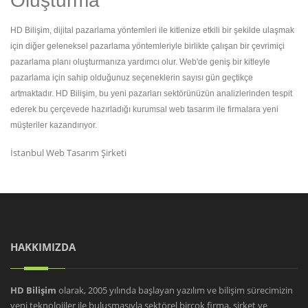
Oluşturma
HD Bilişim, dijital pazarlama yöntemleri ile kitlenize etkili bir şekilde ulaşmak
için diğer geleneksel pazarlama yöntemleriyle birlikte çalışan bir çevrimiçi
pazarlama planı oluşturmanıza yardımcı olur. Web'de geniş bir kitleyle
pazarlama için sahip olduğunuz seçeneklerin sayısı gün geçtikçe
artmaktadır. HD Bilişim, bu yeni pazarları sektörünüzün analizlerinden tespit
ederek bu çerçevede hazırladığı kurumsal web tasarım ile firmalara yeni
müşteriler kazandırıyor.
İstanbul Web Tasarım Şirketi
HAKKIMIZDA
HD Bilişim
olarak, 2005 yılında başlayan yazılım ve bilişim sürecimizin
yeni teknolojiler ile buluşmasıyla sektörel birçok firma, şirket ve