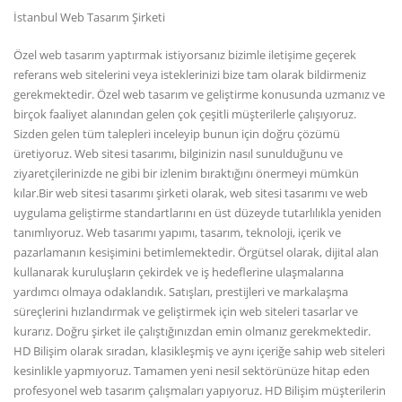
İstanbul Web Tasarım Şirketi
Özel web tasarım yaptırmak istiyorsanız bizimle iletişime geçerek
referans web sitelerini veya isteklerinizi bize tam olarak bildirmeniz
gerekmektedir. Özel web tasarım ve geliştirme konusunda uzmanız ve
birçok faaliyet alanından gelen çok çeşitli müşterilerle çalışıyoruz.
Sizden gelen tüm talepleri inceleyip bunun için doğru çözümü
üretiyoruz. Web sitesi tasarımı, bilginizin nasıl sunulduğunu ve
ziyaretçilerinizde ne gibi bir izlenim bıraktığını önermeyi mümkün
kılar.Bir web sitesi tasarımı şirketi olarak, web sitesi tasarımı ve web
uygulama geliştirme standartlarını en üst düzeyde tutarlılıkla yeniden
tanımlıyoruz. Web tasarımı yapımı, tasarım, teknoloji, içerik ve
pazarlamanın kesişimini betimlemektedir. Örgütsel olarak, dijital alan
kullanarak kuruluşların çekirdek ve iş hedeflerine ulaşmalarına
yardımcı olmaya odaklandık. Satışları, prestijleri ve markalaşma
süreçlerini hızlandırmak ve geliştirmek için web siteleri tasarlar ve
kurarız. Doğru şirket ile çalıştığınızdan emin olmanız gerekmektedir.
HD Bilişim olarak sıradan, klasikleşmiş ve aynı içeriğe sahip web siteleri
kesinlikle yapmıyoruz. Tamamen yeni nesil sektörünüze hitap eden
profesyonel web tasarım çalışmaları yapıyoruz. HD Bilişim müşterilerin