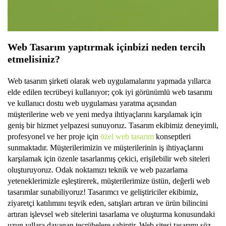
Web Tasarım yaptırmak için
bizi
neden tercih
etmelisiniz?
Web tasarım şirketi olarak web uygulamalarını yapmada yıllarca
elde edilen tecrübeyi kullanıyor; çok iyi görünümlü web tasarımı
ve kullanıcı dostu web uygulaması yaratma açısından
müşterilerine web ve yeni medya ihtiyaçlarını karşılamak için
geniş bir hizmet yelpazesi sunuyoruz. Tasarım ekibimiz deneyimli,
profesyonel ve her proje için
özel web tasarım
konseptleri
sunmaktadır. Müşterilerimizin ve müşterilerinin iş ihtiyaçlarını
karşılamak için özenle tasarlanmış çekici, erişilebilir web siteleri
oluşturuyoruz. Odak noktamızı teknik ve web pazarlama
yeteneklerimizle eşleştirerek, müşterilerimize üstün, değerli web
tasarımlar sunabiliyoruz! Tasarımcı ve geliştiriciler ekibimiz,
ziyaretçi katılımını teşvik eden, satışları artıran ve ürün bilincini
artıran işlevsel web sitelerini tasarlama ve oluşturma konusundaki
uzun yıllara dayanan tecrübelere sahiptir. Web sitesi tasarımı söz