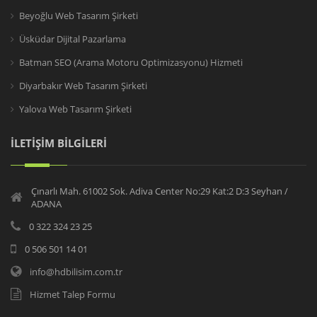
Beyoğlu Web Tasarım Şirketi
Üsküdar Dijital Pazarlama
Batman SEO (Arama Motoru Optimizasyonu) Hizmeti
Diyarbakır Web Tasarım Şirketi
Yalova Web Tasarım Şirketi
İLETİŞİM BİLGİLERİ
Çınarlı Mah. 61002 Sok. Adiva Center No:29 Kat:2 D:3 Seyhan /
ADANA
0 322 324 23 25
0 506 501 14 01
info@hdbilisim.com.tr
Hizmet Talep Formu