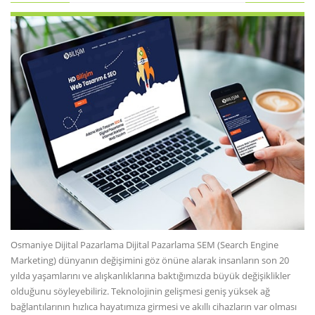
Osmaniye Dijital Pazarlama Dijital Pazarlama SEM (Search Engine
Marketing) dünyanın değişimini göz önüne alarak insanların son 20
yılda yaşamlarını ve alışkanlıklarına baktığımızda büyük değişiklikler
olduğunu söyleyebiliriz. Teknolojinin gelişmesi geniş yüksek ağ
bağlantılarının hızlıca hayatımıza girmesi ve akıllı cihazların var olması