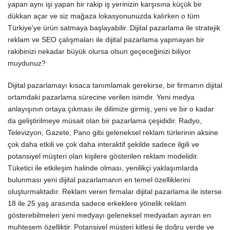
yapan aynı işi yapan bir rakip iş yerinizin karşısına küçük bir
dükkan açar ve siz mağaza lokasyonunuzda kalırken o tüm
Türkiye'ye ürün satmaya başlayabilir. Dijital pazarlama ile stratejik
reklam ve SEO çalışmaları ile dijital pazarlama yapmayan bir
rakibinizi nekadar büyük olursa olsun geçeceğinizi biliyor
muydunuz?
Dijital pazarlamayı kısaca tanımlamak gerekirse, bir firmanın dijital
ortamdaki pazarlama sürecine verilen isimdir. Yeni medya
anlayışının ortaya çıkması ile dilimize girmiş, yeni ve bir o kadar
da geliştirilmeye müsait olan bir pazarlama çeşididir. Radyo,
Televizyon, Gazete, Pano gibi geleneksel reklam türlerinin aksine
çok daha etkili ve çok daha interaktif şekilde sadece ilgili ve
potansiyel müşteri olan kişilere gösterilen reklam modelidir.
Tüketici ile etkileşim halinde olması, yenilikçi yaklaşımlarda
bulunması yeni dijital pazarlamanın en temel özelliklerini
oluşturmaktadır. Reklam veren firmalar dijital pazarlama ile isterse
18 ile 25 yaş arasında sadece erkeklere yönelik reklam
gösterebilmeleri yeni medyayı geleneksel medyadan ayıran en
muhteşem özelliktir. Potansiyel müşteri kitlesi ile doğru yerde ve