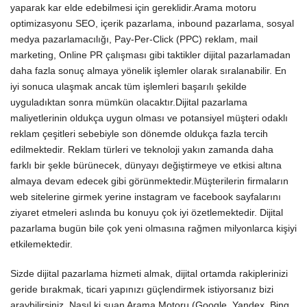
yaparak kar elde edebilmesi için gereklidir.
Arama motoru
optimizasyonu SEO, içerik pazarlama, inbound pazarlama, sosyal
medya pazarlamacılığı, Pay-Per-Click (PPC) reklam, mail
marketing, Online PR çalışması gibi taktikler dijital pazarlamadan
daha fazla sonuç almaya yönelik işlemler olarak sıralanabilir. En
iyi sonuca ulaşmak ancak tüm işlemleri başarılı şekilde
uyguladıktan sonra mümkün olacaktır.
Dijital pazarlama
maliyetlerinin oldukça uygun olması ve potansiyel müşteri odaklı
reklam çeşitleri sebebiyle son dönemde oldukça fazla tercih
edilmektedir. Reklam türleri ve teknoloji yakın zamanda daha
farklı bir şekle bürünecek, dünyayı değiştirmeye ve etkisi altına
almaya devam edecek gibi görünmektedir.
Müşterilerin firmaların
web sitelerine girmek yerine instagram ve facebook sayfalarını
ziyaret etmeleri aslında bu konuyu çok iyi özetlemektedir. Dijital
pazarlama bugün bile çok yeni olmasına rağmen milyonlarca kişiyi
etkilemektedir.
Sizde dijital pazarlama hizmeti almak, dijital ortamda rakiplerinizi
geride bırakmak, ticari yapınızı güçlendirmek istiyorsanız bizi
araybilirsiniz. Nasıl ki şuan Arama Motoru (Google, Yandex, Bing